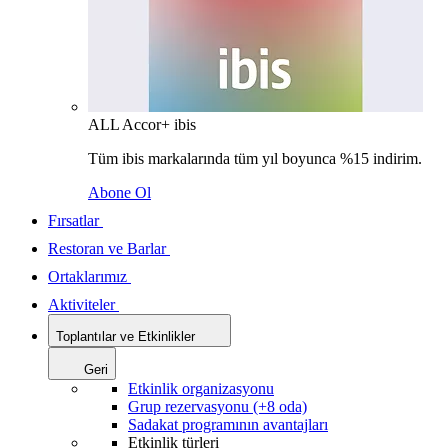
ALL Accor+ ibis
Tüm ibis markalarında tüm yıl boyunca %15 indirim.
Abone Ol
Fırsatlar
Restoran ve Barlar
Ortaklarımız
Aktiviteler
Toplantılar ve Etkinlikler
Geri
Etkinlik organizasyonu
Grup rezervasyonu (+8 oda)
Sadakat programının avantajları
Etkinlik türleri