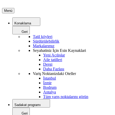
Menü
Konaklama
Geri
Tatil köyleri
Sürdürülebilirlik
Markalarımız
Seyahatiniz İçin Esin Kaynaklari
Yeni Açılışlar
Aile tatilleri
Dergi
Daha Fazlası
Variş Noktanizdaki Oteller
İstanbul
İzmir
Bodrum
Antalya
Tüm varış noktalarını görün
Sadakat programı
Geri