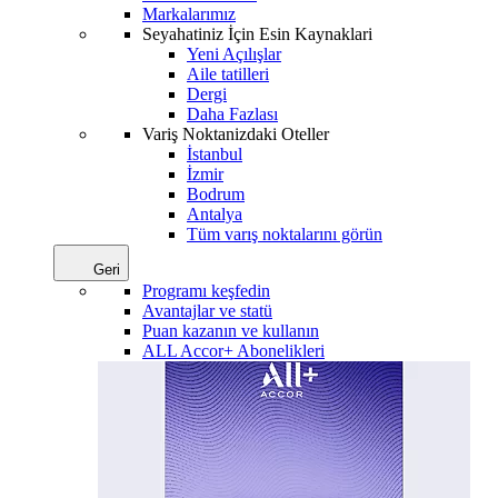
Markalarımız
Seyahatiniz İçin Esin Kaynaklari
Yeni Açılışlar
Aile tatilleri
Dergi
Daha Fazlası
Variş Noktanizdaki Oteller
İstanbul
İzmir
Bodrum
Antalya
Tüm varış noktalarını görün
Geri
Programı keşfedin
Avantajlar ve statü
Puan kazanın ve kullanın
ALL Accor+ Abonelikleri