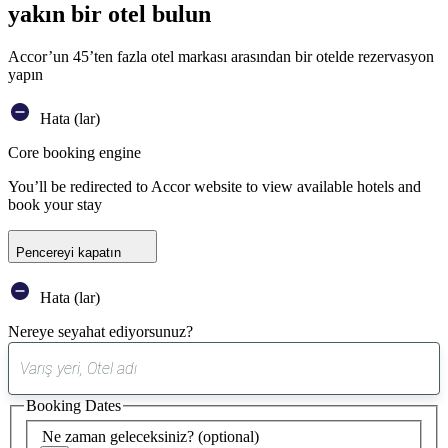
yakın bir otel bulun
Accor’un 45’ten fazla otel markası arasından bir otelde rezervasyon
yapın
Hata (lar)
Core booking engine
You’ll be redirected to Accor website to view available hotels and
book your stay
Pencereyi kapatın
Hata (lar)
Nereye seyahat ediyorsunuz?
0
öneri
Booking Dates
bulundu
Ne zaman geleceksiniz?
(optional)