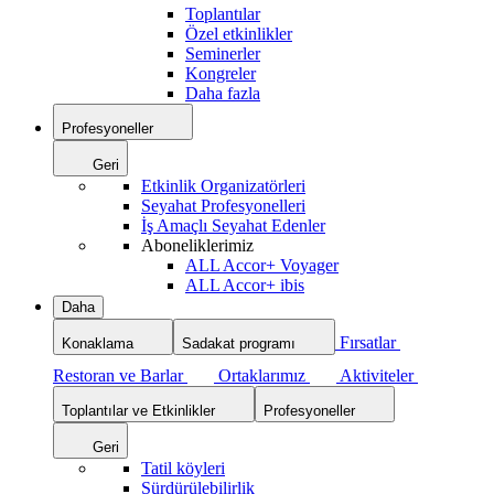
Toplantılar
Özel etkinlikler
Seminerler
Kongreler
Daha fazla
Profesyoneller
Geri
Etkinlik Organizatörleri
Seyahat Profesyonelleri
İş Amaçlı Seyahat Edenler
Aboneliklerimiz
ALL Accor+ Voyager
ALL Accor+ ibis
Daha
Fırsatlar
Konaklama
Sadakat programı
Restoran ve Barlar
Ortaklarımız
Aktiviteler
Toplantılar ve Etkinlikler
Profesyoneller
Geri
Tatil köyleri
Sürdürülebilirlik