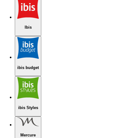
Ibis
ibis budget
ibis Styles
Mercure