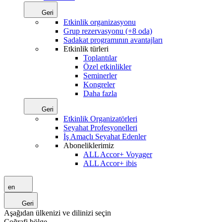
Geri
Etkinlik organizasyonu
Grup rezervasyonu (+8 oda)
Sadakat programının avantajları
Etkinlik türleri
Toplantılar
Özel etkinlikler
Seminerler
Kongreler
Daha fazla
Geri
Etkinlik Organizatörleri
Seyahat Profesyonelleri
İş Amaçlı Seyahat Edenler
Aboneliklerimiz
ALL Accor+ Voyager
ALL Accor+ ibis
en
Geri
Aşağıdan ülkenizi ve dilinizi seçin
Coğrafi bölge