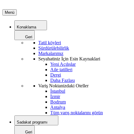
Menü
Konaklama
Geri
Tatil köyleri
Sürdürülebilirlik
Markalarımız
Seyahatiniz İçin Esin Kaynaklari
Yeni Açılışlar
Aile tatilleri
Dergi
Daha Fazlası
Variş Noktanizdaki Oteller
İstanbul
İzmir
Bodrum
Antalya
Tüm varış noktalarını görün
Sadakat programı
Geri