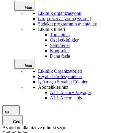
Geri
Etkinlik organizasyonu
Grup rezervasyonu (+8 oda)
Sadakat programının avantajları
Etkinlik türleri
Toplantılar
Özel etkinlikler
Seminerler
Kongreler
Daha fazla
Geri
Etkinlik Organizatörleri
Seyahat Profesyonelleri
İş Amaçlı Seyahat Edenler
Aboneliklerimiz
ALL Accor+ Voyager
ALL Accor+ ibis
en
Geri
Aşağıdan ülkenizi ve dilinizi seçin
Coğrafi bölge