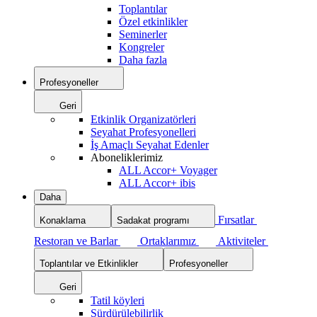
Toplantılar
Özel etkinlikler
Seminerler
Kongreler
Daha fazla
Profesyoneller
Geri
Etkinlik Organizatörleri
Seyahat Profesyonelleri
İş Amaçlı Seyahat Edenler
Aboneliklerimiz
ALL Accor+ Voyager
ALL Accor+ ibis
Daha
Fırsatlar
Konaklama
Sadakat programı
Restoran ve Barlar
Ortaklarımız
Aktiviteler
Toplantılar ve Etkinlikler
Profesyoneller
Geri
Tatil köyleri
Sürdürülebilirlik