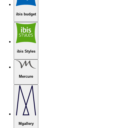
ibis budget
ibis Styles
Mercure
Mgallery