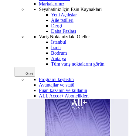
Markalarımız
Seyahatiniz İçin Esin Kaynaklari
Yeni Açılışlar
Aile tatilleri
Dergi
Daha Fazlası
Variş Noktanizdaki Oteller
İstanbul
İzmir
Bodrum
Antalya
Tüm varış noktalarını görün
Geri
Programı keşfedin
Avantajlar ve statü
Puan kazanın ve kullanın
ALL Accor+ Abonelikleri