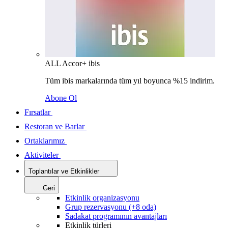
ALL Accor+ ibis
Tüm ibis markalarında tüm yıl boyunca %15 indirim.
Abone Ol
Fırsatlar
Restoran ve Barlar
Ortaklarımız
Aktiviteler
Toplantılar ve Etkinlikler
Geri
Etkinlik organizasyonu
Grup rezervasyonu (+8 oda)
Sadakat programının avantajları
Etkinlik türleri