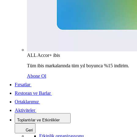
ALL Accor+ ibis
Tüm ibis markalarında tüm yıl boyunca %15 indirim.
Abone Ol
Fırsatlar
Restoran ve Barlar
Ortaklarımız
Aktiviteler
Toplantılar ve Etkinlikler
Geri
Etkinlik organizasyonu