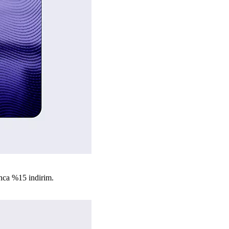
nca %15 indirim.