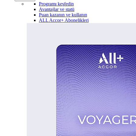
Programı keşfedin
Avantajlar ve statü
Puan kazanın ve kullanın
ALL Accor+ Abonelikleri