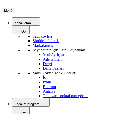
Menü
Konaklama
Geri
Tatil köyleri
Sürdürülebilirlik
Markalarımız
Seyahatiniz İçin Esin Kaynaklari
Yeni Açılışlar
Aile tatilleri
Dergi
Daha Fazlası
Variş Noktanizdaki Oteller
İstanbul
İzmir
Bodrum
Antalya
Tüm varış noktalarını görün
Sadakat programı
Geri