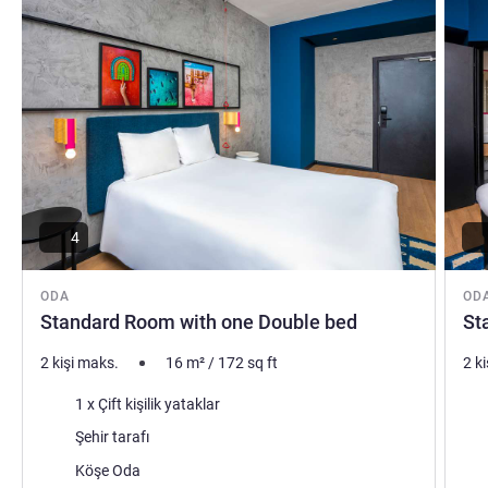
4
ODA
OD
Standard Room with one Double bed
St
2 kişi maks.
16
m²
/
172
sq ft
2 k
Şilte
Şilt
1 x Çift kişilik yataklar
Manzara:
Man
Şehir tarafı
Konaklama ekstraları:
Kon
Köşe Oda