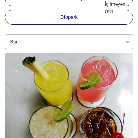
İçilmeyen
Otel
Otopark
Bar
Ayrıntıları göster