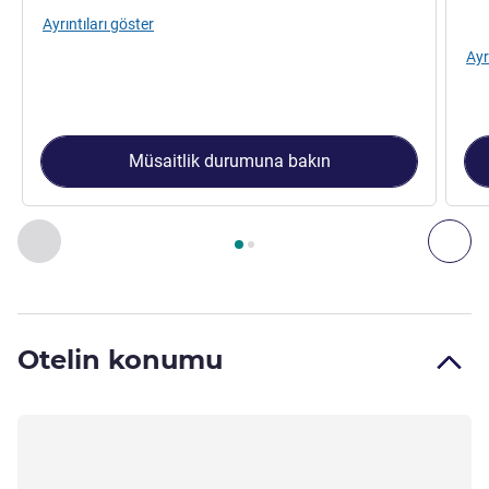
Ayrıntıları göster
Ayr
Müsaitlik durumuna bakın
Sayfa
1
/
2
, Oda 1 : Standard Room with one Double bed , Od
Önceki - Oda
Son
Otelin konumu