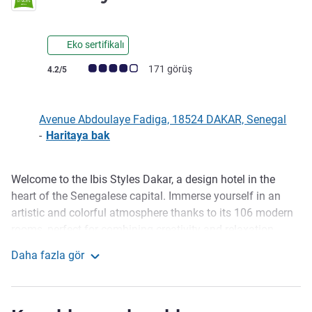
Eko sertifikalı
Avis müşterileri puanı (ALL Puanlama)
171 görüş
4.2/5
Avenue Abdoulaye Fadiga, 18524 DAKAR, Senegal
-
Haritaya bak
Welcome to the Ibis Styles Dakar, a design hotel in the
Açıklama
heart of the Senegalese capital. Immerse yourself in an
artistic and colorful atmosphere thanks to its 106 modern
rooms, perfect for combining creativity and relaxation.
Ideally located, the hotel facilitates access to must-see
Daha fazla gör
sites such as the Kermel craft market, art galleries,
Ibis Styles Dakar
museums, and Gorée Island. Enjoy a generous local
breakfast! Ibis Styles Dakar, the essence of the city with a