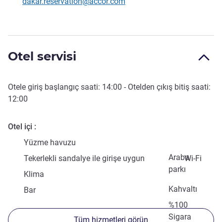
İletişim için e-posta
dakar.reservation@accor.com
Otel servisi
Otele giriş başlangıç saati:
14:00
- Otelden çıkış bitiş saati:
12:00
Otel içi
Yüzme havuzu
Araba
Tekerlekli sandalye ile girişe uygun
Wi-Fi
parkı
Klima
Kahvaltı
Bar
%100
Sigara
Tüm hizmetleri görün