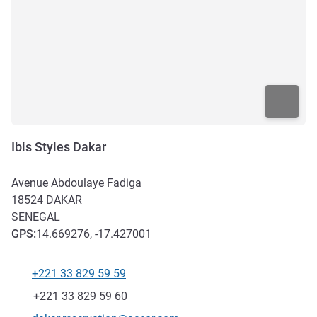
Ibis Styles Dakar
Avenue Abdoulaye Fadiga
18524
DAKAR
SENEGAL
GPS
:
14.669276, -17.427001
+221 33 829 59 59
Telefon
Faks
+221 33 829 59 60