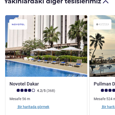
Yakınlardaki diğer tesislerimiz
4 yıldız
Novotel Dakar
Pullman D
Avis müşterileri puanı (ALL Puanlama)
görüş
Avis müşteri
4.2/5
(368
)
Mesafe
56
m
Mesafe
524
Bir haritada görmek
Bir har