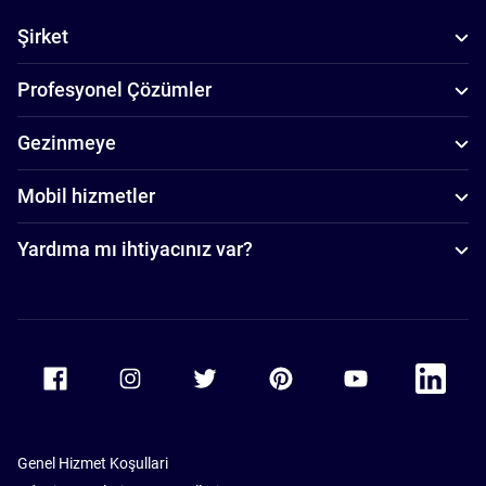
Şirket
Profesyonel Çözümler
Gezinmeye
Mobil hizmetler
Yardıma mı ihtiyacınız var?
Accor Facebook
Accor Instagram
Accor Twitter
Accor Pinterest
Accor Youtube
Accor Li
Genel Hizmet Koşullari