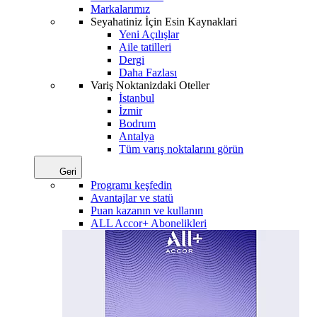
Markalarımız
Seyahatiniz İçin Esin Kaynaklari
Yeni Açılışlar
Aile tatilleri
Dergi
Daha Fazlası
Variş Noktanizdaki Oteller
İstanbul
İzmir
Bodrum
Antalya
Tüm varış noktalarını görün
Geri
Programı keşfedin
Avantajlar ve statü
Puan kazanın ve kullanın
ALL Accor+ Abonelikleri