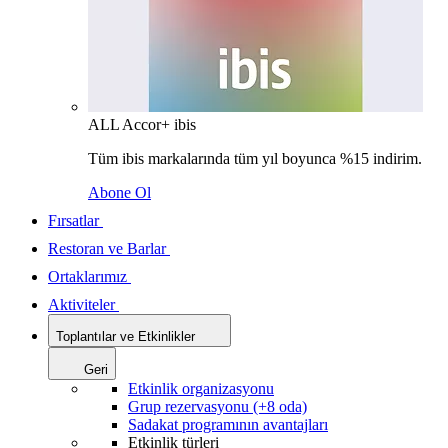
ALL Accor+ ibis
Tüm ibis markalarında tüm yıl boyunca %15 indirim.
Abone Ol
Fırsatlar
Restoran ve Barlar
Ortaklarımız
Aktiviteler
Toplantılar ve Etkinlikler
Geri
Etkinlik organizasyonu
Grup rezervasyonu (+8 oda)
Sadakat programının avantajları
Etkinlik türleri