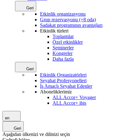
Geri
Etkinlik organizasyonu
Grup rezervasyonu (+8 oda)
Sadakat programının avantajları
Etkinlik türleri
Toplantılar
Özel etkinlikler
Seminerler
Kongreler
Daha fazla
Geri
Etkinlik Organizatörleri
Seyahat Profesyonelleri
İş Amaçlı Seyahat Edenler
Aboneliklerimiz
ALL Accor+ Voyager
ALL Accor+ ibis
en
Geri
Aşağıdan ülkenizi ve dilinizi seçin
Coğrafi bölge