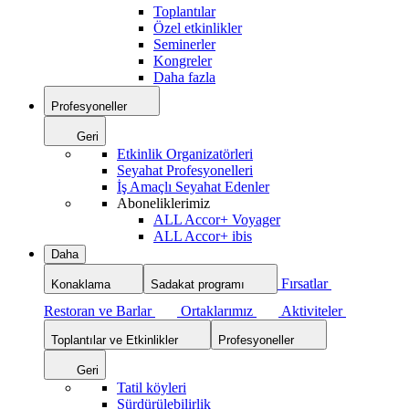
Toplantılar
Özel etkinlikler
Seminerler
Kongreler
Daha fazla
Profesyoneller
Geri
Etkinlik Organizatörleri
Seyahat Profesyonelleri
İş Amaçlı Seyahat Edenler
Aboneliklerimiz
ALL Accor+ Voyager
ALL Accor+ ibis
Daha
Fırsatlar
Konaklama
Sadakat programı
Restoran ve Barlar
Ortaklarımız
Aktiviteler
Toplantılar ve Etkinlikler
Profesyoneller
Geri
Tatil köyleri
Sürdürülebilirlik