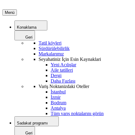
Menü
Konaklama
Geri
Tatil köyleri
Sürdürülebilirlik
Markalarımız
Seyahatiniz İçin Esin Kaynaklari
Yeni Açılışlar
Aile tatilleri
Dergi
Daha Fazlası
Variş Noktanizdaki Oteller
İstanbul
İzmir
Bodrum
Antalya
Tüm varış noktalarını görün
Sadakat programı
Geri