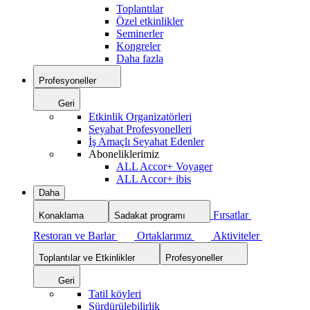
Toplantılar
Özel etkinlikler
Seminerler
Kongreler
Daha fazla
Profesyoneller
Geri
Etkinlik Organizatörleri
Seyahat Profesyonelleri
İş Amaçlı Seyahat Edenler
Aboneliklerimiz
ALL Accor+ Voyager
ALL Accor+ ibis
Daha
Fırsatlar
Konaklama
Sadakat programı
Restoran ve Barlar
Ortaklarımız
Aktiviteler
Toplantılar ve Etkinlikler
Profesyoneller
Geri
Tatil köyleri
Sürdürülebilirlik