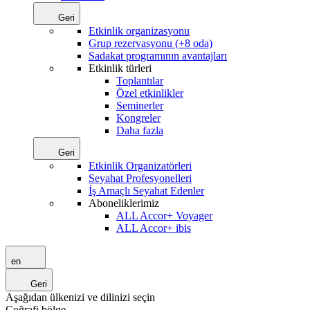
Geri
Etkinlik organizasyonu
Grup rezervasyonu (+8 oda)
Sadakat programının avantajları
Etkinlik türleri
Toplantılar
Özel etkinlikler
Seminerler
Kongreler
Daha fazla
Geri
Etkinlik Organizatörleri
Seyahat Profesyonelleri
İş Amaçlı Seyahat Edenler
Aboneliklerimiz
ALL Accor+ Voyager
ALL Accor+ ibis
en
Geri
Aşağıdan ülkenizi ve dilinizi seçin
Coğrafi bölge