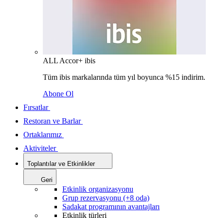
ALL Accor+ ibis
Tüm ibis markalarında tüm yıl boyunca %15 indirim.
Abone Ol
Fırsatlar
Restoran ve Barlar
Ortaklarımız
Aktiviteler
Toplantılar ve Etkinlikler
Geri
Etkinlik organizasyonu
Grup rezervasyonu (+8 oda)
Sadakat programının avantajları
Etkinlik türleri