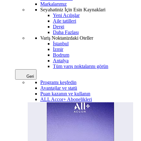
Markalarımız
Seyahatiniz İçin Esin Kaynaklari
Yeni Açılışlar
Aile tatilleri
Dergi
Daha Fazlası
Variş Noktanizdaki Oteller
İstanbul
İzmir
Bodrum
Antalya
Tüm varış noktalarını görün
Geri
Programı keşfedin
Avantajlar ve statü
Puan kazanın ve kullanın
ALL Accor+ Abonelikleri