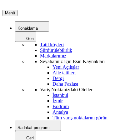
Menü
Konaklama
Geri
Tatil köyleri
Sürdürülebilirlik
Markalarımız
Seyahatiniz İçin Esin Kaynaklari
Yeni Açılışlar
Aile tatilleri
Dergi
Daha Fazlası
Variş Noktanizdaki Oteller
İstanbul
İzmir
Bodrum
Antalya
Tüm varış noktalarını görün
Sadakat programı
Geri