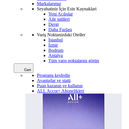
Markalarımız
Seyahatiniz İçin Esin Kaynaklari
Yeni Açılışlar
Aile tatilleri
Dergi
Daha Fazlası
Variş Noktanizdaki Oteller
İstanbul
İzmir
Bodrum
Antalya
Tüm varış noktalarını görün
Geri
Programı keşfedin
Avantajlar ve statü
Puan kazanın ve kullanın
ALL Accor+ Abonelikleri