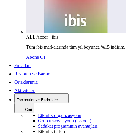
ALL Accor+ ibis
Tüm ibis markalarında tüm yıl boyunca %15 indirim.
Abone Ol
Fırsatlar
Restoran ve Barlar
Ortaklarımız
Aktiviteler
Toplantılar ve Etkinlikler
Geri
Etkinlik organizasyonu
Grup rezervasyonu (+8 oda)
Sadakat programının avantajları
Etkinlik türleri