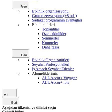
Geri
Etkinlik organizasyonu
Grup rezervasyonu (+8 oda)
Sadakat programının avantajları
Etkinlik türleri
Toplantılar
Özel etkinlikler
Seminerler
Kongreler
Daha fazla
Geri
Etkinlik Organizatörleri
Seyahat Profesyonelleri
İş Amaçlı Seyahat Edenler
Aboneliklerimiz
ALL Accor+ Voyager
ALL Accor+ ibis
en
Geri
Aşağıdan ülkenizi ve dilinizi seçin
Coğrafi bölge