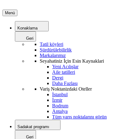
Menü
Konaklama
Geri
Tatil köyleri
Sürdürülebilirlik
Markalarımız
Seyahatiniz İçin Esin Kaynaklari
Yeni Açılışlar
Aile tatilleri
Dergi
Daha Fazlası
Variş Noktanizdaki Oteller
İstanbul
İzmir
Bodrum
Antalya
Tüm varış noktalarını görün
Sadakat programı
Geri