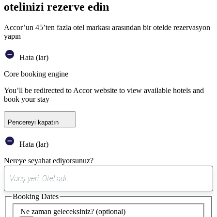
otelinizi rezerve edin
Accor’un 45’ten fazla otel markası arasından bir otelde rezervasyon
yapın
Hata (lar)
Core booking engine
You’ll be redirected to Accor website to view available hotels and
book your stay
Pencereyi kapatın
Hata (lar)
Nereye seyahat ediyorsunuz?
0
öneri
Booking Dates
bulundu
Ne zaman geleceksiniz?
(optional)