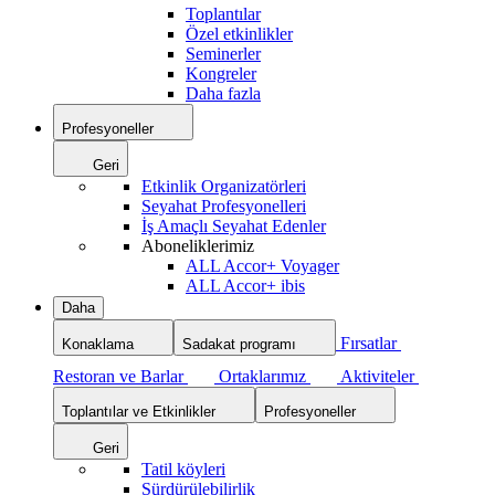
Toplantılar
Özel etkinlikler
Seminerler
Kongreler
Daha fazla
Profesyoneller
Geri
Etkinlik Organizatörleri
Seyahat Profesyonelleri
İş Amaçlı Seyahat Edenler
Aboneliklerimiz
ALL Accor+ Voyager
ALL Accor+ ibis
Daha
Fırsatlar
Konaklama
Sadakat programı
Restoran ve Barlar
Ortaklarımız
Aktiviteler
Toplantılar ve Etkinlikler
Profesyoneller
Geri
Tatil köyleri
Sürdürülebilirlik