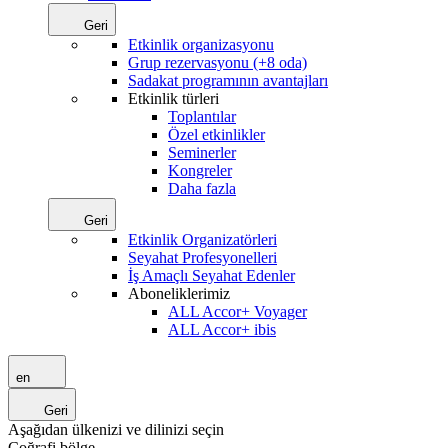
Geri
Etkinlik organizasyonu
Grup rezervasyonu (+8 oda)
Sadakat programının avantajları
Etkinlik türleri
Toplantılar
Özel etkinlikler
Seminerler
Kongreler
Daha fazla
Geri
Etkinlik Organizatörleri
Seyahat Profesyonelleri
İş Amaçlı Seyahat Edenler
Aboneliklerimiz
ALL Accor+ Voyager
ALL Accor+ ibis
en
Geri
Aşağıdan ülkenizi ve dilinizi seçin
Coğrafi bölge