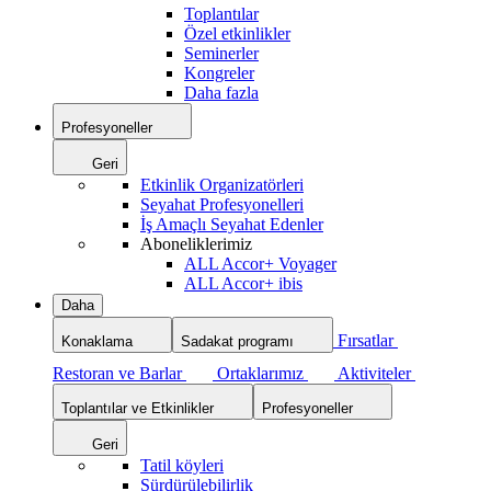
Toplantılar
Özel etkinlikler
Seminerler
Kongreler
Daha fazla
Profesyoneller
Geri
Etkinlik Organizatörleri
Seyahat Profesyonelleri
İş Amaçlı Seyahat Edenler
Aboneliklerimiz
ALL Accor+ Voyager
ALL Accor+ ibis
Daha
Fırsatlar
Konaklama
Sadakat programı
Restoran ve Barlar
Ortaklarımız
Aktiviteler
Toplantılar ve Etkinlikler
Profesyoneller
Geri
Tatil köyleri
Sürdürülebilirlik