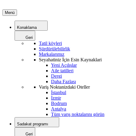
Menü
Konaklama
Geri
Tatil köyleri
Sürdürülebilirlik
Markalarımız
Seyahatiniz İçin Esin Kaynaklari
Yeni Açılışlar
Aile tatilleri
Dergi
Daha Fazlası
Variş Noktanizdaki Oteller
İstanbul
İzmir
Bodrum
Antalya
Tüm varış noktalarını görün
Sadakat programı
Geri