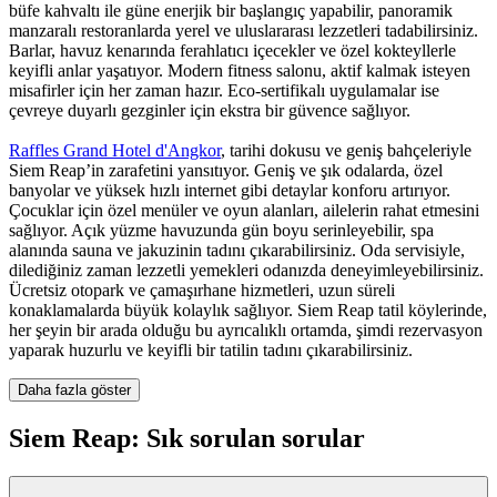
büfe kahvaltı ile güne enerjik bir başlangıç yapabilir, panoramik
manzaralı restoranlarda yerel ve uluslararası lezzetleri tadabilirsiniz.
Barlar, havuz kenarında ferahlatıcı içecekler ve özel kokteyllerle
keyifli anlar yaşatıyor. Modern fitness salonu, aktif kalmak isteyen
misafirler için her zaman hazır. Eco-sertifikalı uygulamalar ise
çevreye duyarlı gezginler için ekstra bir güvence sağlıyor.
Raffles Grand Hotel d'Angkor
, tarihi dokusu ve geniş bahçeleriyle
Siem Reap’in zarafetini yansıtıyor. Geniş ve şık odalarda, özel
banyolar ve yüksek hızlı internet gibi detaylar konforu artırıyor.
Çocuklar için özel menüler ve oyun alanları, ailelerin rahat etmesini
sağlıyor. Açık yüzme havuzunda gün boyu serinleyebilir, spa
alanında sauna ve jakuzinin tadını çıkarabilirsiniz. Oda servisiyle,
dilediğiniz zaman lezzetli yemekleri odanızda deneyimleyebilirsiniz.
Ücretsiz otopark ve çamaşırhane hizmetleri, uzun süreli
konaklamalarda büyük kolaylık sağlıyor. Siem Reap tatil köylerinde,
her şeyin bir arada olduğu bu ayrıcalıklı ortamda, şimdi rezervasyon
yaparak huzurlu ve keyifli bir tatilin tadını çıkarabilirsiniz.
Daha fazla göster
Siem Reap: Sık sorulan sorular