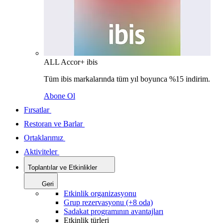
ALL Accor+ ibis
Tüm ibis markalarında tüm yıl boyunca %15 indirim.
Abone Ol
Fırsatlar
Restoran ve Barlar
Ortaklarımız
Aktiviteler
Toplantılar ve Etkinlikler
Geri
Etkinlik organizasyonu
Grup rezervasyonu (+8 oda)
Sadakat programının avantajları
Etkinlik türleri