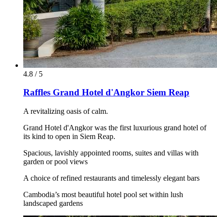
4.8 / 5
Raffles Grand Hotel d'Angkor Siem Reap
A revitalizing oasis of calm.
Grand Hotel d'Angkor was the first luxurious grand hotel of
its kind to open in Siem Reap.
Spacious, lavishly appointed rooms, suites and villas with
garden or pool views
A choice of refined restaurants and timelessly elegant bars
Cambodia’s most beautiful hotel pool set within lush
landscaped gardens