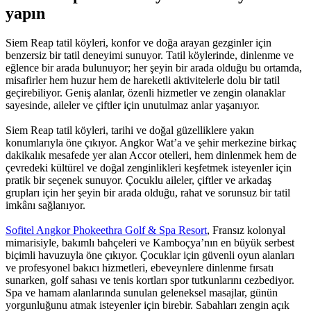
yapın
Siem Reap tatil köyleri, konfor ve doğa arayan gezginler için
benzersiz bir tatil deneyimi sunuyor. Tatil köylerinde, dinlenme ve
eğlence bir arada bulunuyor; her şeyin bir arada olduğu bu ortamda,
misafirler hem huzur hem de hareketli aktivitelerle dolu bir tatil
geçirebiliyor. Geniş alanlar, özenli hizmetler ve zengin olanaklar
sayesinde, aileler ve çiftler için unutulmaz anlar yaşanıyor.
Siem Reap tatil köyleri, tarihi ve doğal güzelliklere yakın
konumlarıyla öne çıkıyor. Angkor Wat’a ve şehir merkezine birkaç
dakikalık mesafede yer alan Accor otelleri, hem dinlenmek hem de
çevredeki kültürel ve doğal zenginlikleri keşfetmek isteyenler için
pratik bir seçenek sunuyor. Çocuklu aileler, çiftler ve arkadaş
grupları için her şeyin bir arada olduğu, rahat ve sorunsuz bir tatil
imkânı sağlanıyor.
Sofitel Angkor Phokeethra Golf & Spa Resort
, Fransız kolonyal
mimarisiyle, bakımlı bahçeleri ve Kamboçya’nın en büyük serbest
biçimli havuzuyla öne çıkıyor. Çocuklar için güvenli oyun alanları
ve profesyonel bakıcı hizmetleri, ebeveynlere dinlenme fırsatı
sunarken, golf sahası ve tenis kortları spor tutkunlarını cezbediyor.
Spa ve hamam alanlarında sunulan geleneksel masajlar, günün
yorgunluğunu atmak isteyenler için birebir. Sabahları zengin açık