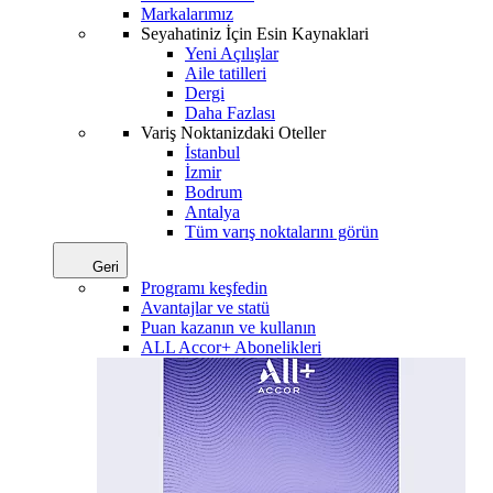
Markalarımız
Seyahatiniz İçin Esin Kaynaklari
Yeni Açılışlar
Aile tatilleri
Dergi
Daha Fazlası
Variş Noktanizdaki Oteller
İstanbul
İzmir
Bodrum
Antalya
Tüm varış noktalarını görün
Geri
Programı keşfedin
Avantajlar ve statü
Puan kazanın ve kullanın
ALL Accor+ Abonelikleri