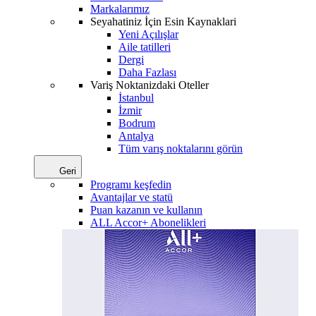
Markalarımız
Seyahatiniz İçin Esin Kaynaklari
Yeni Açılışlar
Aile tatilleri
Dergi
Daha Fazlası
Variş Noktanizdaki Oteller
İstanbul
İzmir
Bodrum
Antalya
Tüm varış noktalarını görün
Geri
Programı keşfedin
Avantajlar ve statü
Puan kazanın ve kullanın
ALL Accor+ Abonelikleri