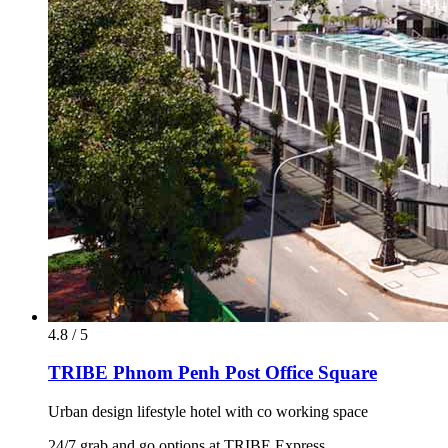
4.8 / 5
TRIBE Phnom Penh Post Office Square
Urban design lifestyle hotel with co working space
24/7 grab and go options at TRIBE Express