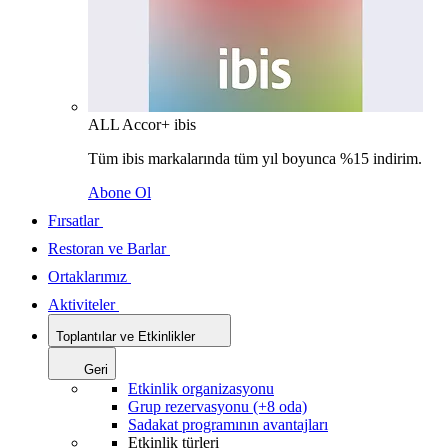
ALL Accor+ ibis
Tüm ibis markalarında tüm yıl boyunca %15 indirim.
Abone Ol
Fırsatlar
Restoran ve Barlar
Ortaklarımız
Aktiviteler
Toplantılar ve Etkinlikler
Geri
Etkinlik organizasyonu
Grup rezervasyonu (+8 oda)
Sadakat programının avantajları
Etkinlik türleri