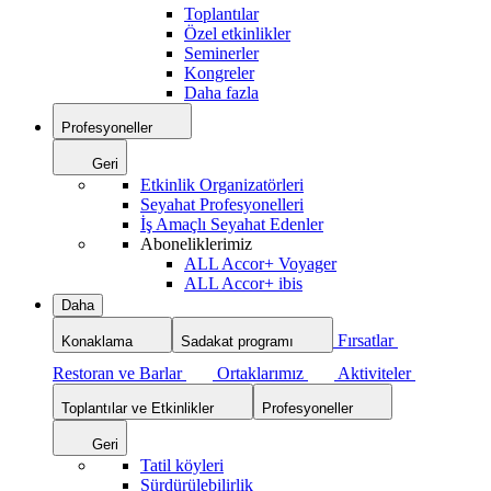
Toplantılar
Özel etkinlikler
Seminerler
Kongreler
Daha fazla
Profesyoneller
Geri
Etkinlik Organizatörleri
Seyahat Profesyonelleri
İş Amaçlı Seyahat Edenler
Aboneliklerimiz
ALL Accor+ Voyager
ALL Accor+ ibis
Daha
Fırsatlar
Konaklama
Sadakat programı
Restoran ve Barlar
Ortaklarımız
Aktiviteler
Toplantılar ve Etkinlikler
Profesyoneller
Geri
Tatil köyleri
Sürdürülebilirlik