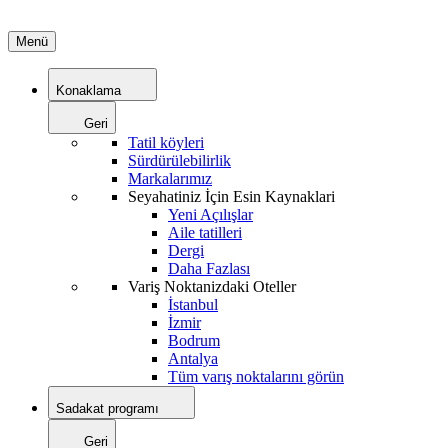
Menü
Konaklama
Geri
Tatil köyleri
Sürdürülebilirlik
Markalarımız
Seyahatiniz İçin Esin Kaynaklari
Yeni Açılışlar
Aile tatilleri
Dergi
Daha Fazlası
Variş Noktanizdaki Oteller
İstanbul
İzmir
Bodrum
Antalya
Tüm varış noktalarını görün
Sadakat programı
Geri