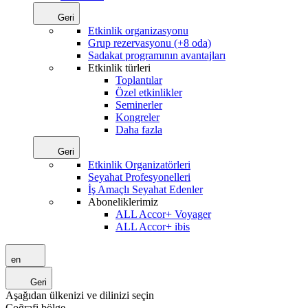
Geri
Etkinlik organizasyonu
Grup rezervasyonu (+8 oda)
Sadakat programının avantajları
Etkinlik türleri
Toplantılar
Özel etkinlikler
Seminerler
Kongreler
Daha fazla
Geri
Etkinlik Organizatörleri
Seyahat Profesyonelleri
İş Amaçlı Seyahat Edenler
Aboneliklerimiz
ALL Accor+ Voyager
ALL Accor+ ibis
en
Geri
Aşağıdan ülkenizi ve dilinizi seçin
Coğrafi bölge