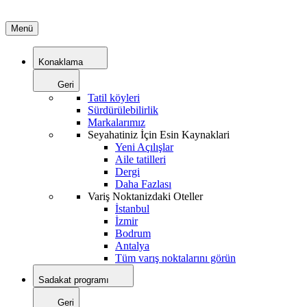
Menü
Konaklama
Geri
Tatil köyleri
Sürdürülebilirlik
Markalarımız
Seyahatiniz İçin Esin Kaynaklari
Yeni Açılışlar
Aile tatilleri
Dergi
Daha Fazlası
Variş Noktanizdaki Oteller
İstanbul
İzmir
Bodrum
Antalya
Tüm varış noktalarını görün
Sadakat programı
Geri