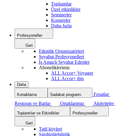
Toplantılar
Özel etkinlikler
Seminerler
Kongreler
Daha fazla
Profesyoneller
Geri
Etkinlik Organizatörleri
Seyahat Profesyonelleri
İş Amaçlı Seyahat Edenler
Aboneliklerimiz
ALL Accor+ Voyager
ALL Accor+ ibis
Daha
Fırsatlar
Konaklama
Sadakat programı
Restoran ve Barlar
Ortaklarımız
Aktiviteler
Toplantılar ve Etkinlikler
Profesyoneller
Geri
Tatil köyleri
Sürdürülebilirlik