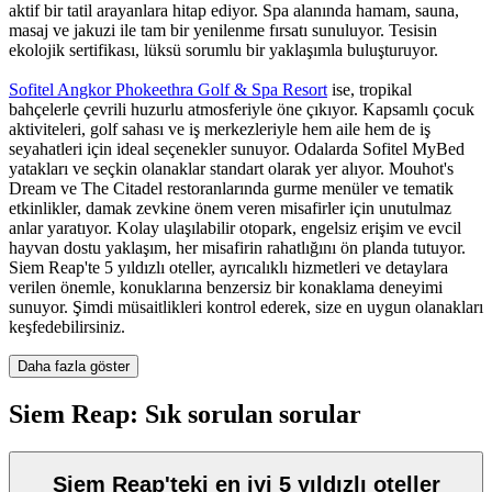
aktif bir tatil arayanlara hitap ediyor. Spa alanında hamam, sauna,
masaj ve jakuzi ile tam bir yenilenme fırsatı sunuluyor. Tesisin
ekolojik sertifikası, lüksü sorumlu bir yaklaşımla buluşturuyor.
Sofitel Angkor Phokeethra Golf & Spa Resort
ise, tropikal
bahçelerle çevrili huzurlu atmosferiyle öne çıkıyor. Kapsamlı çocuk
aktiviteleri, golf sahası ve iş merkezleriyle hem aile hem de iş
seyahatleri için ideal seçenekler sunuyor. Odalarda Sofitel MyBed
yatakları ve seçkin olanaklar standart olarak yer alıyor. Mouhot's
Dream ve The Citadel restoranlarında gurme menüler ve tematik
etkinlikler, damak zevkine önem veren misafirler için unutulmaz
anlar yaratıyor. Kolay ulaşılabilir otopark, engelsiz erişim ve evcil
hayvan dostu yaklaşım, her misafirin rahatlığını ön planda tutuyor.
Siem Reap'te 5 yıldızlı oteller, ayrıcalıklı hizmetleri ve detaylara
verilen önemle, konuklarına benzersiz bir konaklama deneyimi
sunuyor. Şimdi müsaitlikleri kontrol ederek, size en uygun olanakları
keşfedebilirsiniz.
Daha fazla göster
Siem Reap: Sık sorulan sorular
Siem Reap'teki en iyi 5 yıldızlı oteller