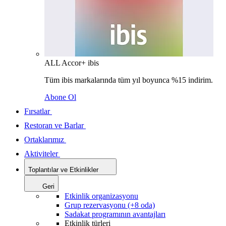
ALL Accor+ ibis
Tüm ibis markalarında tüm yıl boyunca %15 indirim.
Abone Ol
Fırsatlar
Restoran ve Barlar
Ortaklarımız
Aktiviteler
Toplantılar ve Etkinlikler
Geri
Etkinlik organizasyonu
Grup rezervasyonu (+8 oda)
Sadakat programının avantajları
Etkinlik türleri