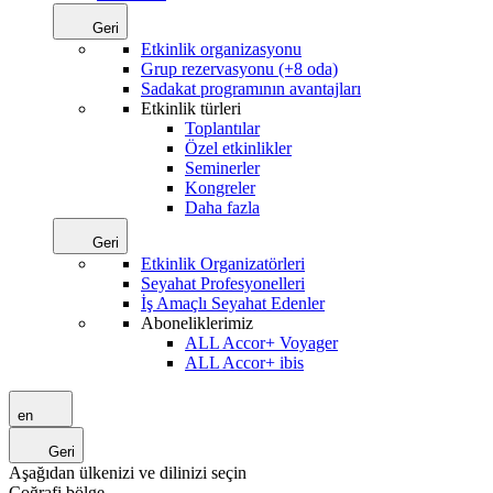
Geri
Etkinlik organizasyonu
Grup rezervasyonu (+8 oda)
Sadakat programının avantajları
Etkinlik türleri
Toplantılar
Özel etkinlikler
Seminerler
Kongreler
Daha fazla
Geri
Etkinlik Organizatörleri
Seyahat Profesyonelleri
İş Amaçlı Seyahat Edenler
Aboneliklerimiz
ALL Accor+ Voyager
ALL Accor+ ibis
en
Geri
Aşağıdan ülkenizi ve dilinizi seçin
Coğrafi bölge