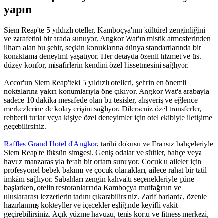
yapın
Siem Reap'te 5 yıldızlı oteller, Kamboçya'nın kültürel zenginliğini
ve zarafetini bir arada sunuyor. Angkor Wat'ın mistik atmosferinden
ilham alan bu şehir, seçkin konuklarına dünya standartlarında bir
konaklama deneyimi yaşatıyor. Her detayda özenli hizmet ve üst
düzey konfor, misafirlerin kendini özel hissetmesini sağlıyor.
Accor'un Siem Reap'teki 5 yıldızlı otelleri, şehrin en önemli
noktalarına yakın konumlarıyla öne çıkıyor. Angkor Wat'a arabayla
sadece 10 dakika mesafede olan bu tesisler, alışveriş ve eğlence
merkezlerine de kolay erişim sağlıyor. Dilerseniz özel transferler,
rehberli turlar veya kişiye özel deneyimler için otel ekibiyle iletişime
geçebilirsiniz.
Raffles Grand Hotel d'Angkor
, tarihi dokusu ve Fransız bahçeleriyle
Siem Reap'te lüksün simgesi. Geniş odalar ve süitler, bahçe veya
havuz manzarasıyla ferah bir ortam sunuyor. Çocuklu aileler için
profesyonel bebek bakımı ve çocuk olanakları, ailece rahat bir tatil
imkânı sağlıyor. Sabahları zengin kahvaltı seçenekleriyle güne
başlarken, otelin restoranlarında Kamboçya mutfağının ve
uluslararası lezzetlerin tadını çıkarabilirsiniz. Zarif barlarda, özenle
hazırlanmış kokteyller ve içecekler eşliğinde keyifli vakit
geçirebilirsiniz. Açık yüzme havuzu, tenis kortu ve fitness merkezi,