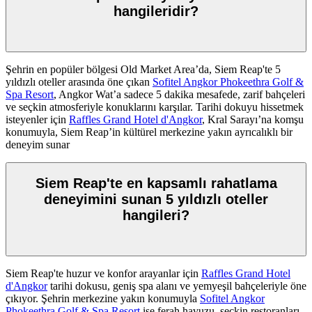
hangileridir?
Şehrin en popüler bölgesi Old Market Area’da, Siem Reap'te 5
yıldızlı oteller arasında öne çıkan
Sofitel Angkor Phokeethra Golf &
Spa Resort
, Angkor Wat’a sadece 5 dakika mesafede, zarif bahçeleri
ve seçkin atmosferiyle konuklarını karşılar. Tarihi dokuyu hissetmek
isteyenler için
Raffles Grand Hotel d'Angkor
, Kral Sarayı’na komşu
konumuyla, Siem Reap’in kültürel merkezine yakın ayrıcalıklı bir
deneyim sunar
Siem Reap'te en kapsamlı rahatlama
deneyimini sunan 5 yıldızlı oteller
hangileri?
Siem Reap'te huzur ve konfor arayanlar için
Raffles Grand Hotel
d'Angkor
tarihi dokusu, geniş spa alanı ve yemyeşil bahçeleriyle öne
çıkıyor. Şehrin merkezine yakın konumuyla
Sofitel Angkor
Phokeethra Golf & Spa Resort
ise ferah havuzu, seçkin restoranları