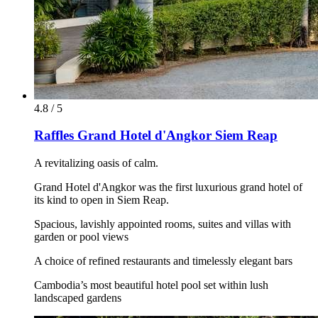
4.8 / 5
Raffles Grand Hotel d'Angkor Siem Reap
A revitalizing oasis of calm.
Grand Hotel d'Angkor was the first luxurious grand hotel of
its kind to open in Siem Reap.
Spacious, lavishly appointed rooms, suites and villas with
garden or pool views
A choice of refined restaurants and timelessly elegant bars
Cambodia’s most beautiful hotel pool set within lush
landscaped gardens