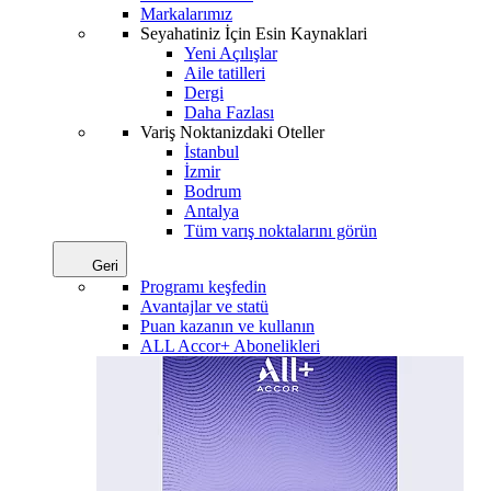
Markalarımız
Seyahatiniz İçin Esin Kaynaklari
Yeni Açılışlar
Aile tatilleri
Dergi
Daha Fazlası
Variş Noktanizdaki Oteller
İstanbul
İzmir
Bodrum
Antalya
Tüm varış noktalarını görün
Geri
Programı keşfedin
Avantajlar ve statü
Puan kazanın ve kullanın
ALL Accor+ Abonelikleri