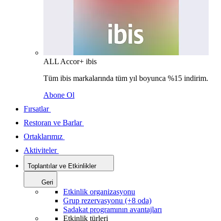
ALL Accor+ ibis
Tüm ibis markalarında tüm yıl boyunca %15 indirim.
Abone Ol
Fırsatlar
Restoran ve Barlar
Ortaklarımız
Aktiviteler
Toplantılar ve Etkinlikler
Geri
Etkinlik organizasyonu
Grup rezervasyonu (+8 oda)
Sadakat programının avantajları
Etkinlik türleri