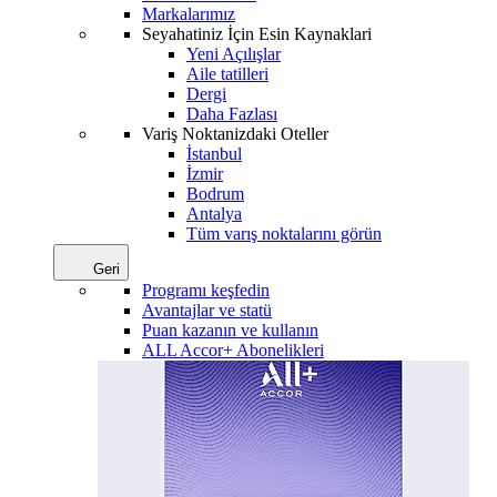
Markalarımız
Seyahatiniz İçin Esin Kaynaklari
Yeni Açılışlar
Aile tatilleri
Dergi
Daha Fazlası
Variş Noktanizdaki Oteller
İstanbul
İzmir
Bodrum
Antalya
Tüm varış noktalarını görün
Geri
Programı keşfedin
Avantajlar ve statü
Puan kazanın ve kullanın
ALL Accor+ Abonelikleri