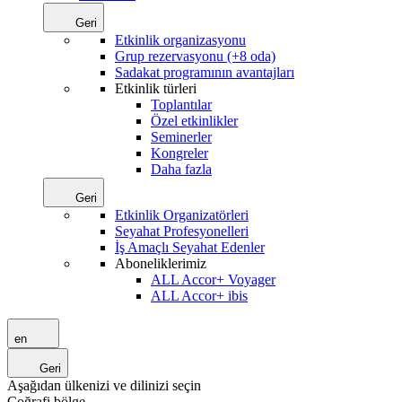
Geri
Etkinlik organizasyonu
Grup rezervasyonu (+8 oda)
Sadakat programının avantajları
Etkinlik türleri
Toplantılar
Özel etkinlikler
Seminerler
Kongreler
Daha fazla
Geri
Etkinlik Organizatörleri
Seyahat Profesyonelleri
İş Amaçlı Seyahat Edenler
Aboneliklerimiz
ALL Accor+ Voyager
ALL Accor+ ibis
en
Geri
Aşağıdan ülkenizi ve dilinizi seçin
Coğrafi bölge