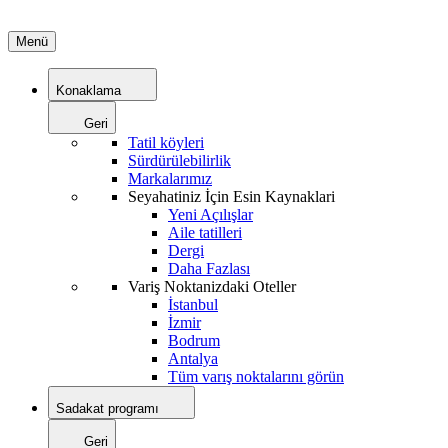
Menü
Konaklama
Geri
Tatil köyleri
Sürdürülebilirlik
Markalarımız
Seyahatiniz İçin Esin Kaynaklari
Yeni Açılışlar
Aile tatilleri
Dergi
Daha Fazlası
Variş Noktanizdaki Oteller
İstanbul
İzmir
Bodrum
Antalya
Tüm varış noktalarını görün
Sadakat programı
Geri