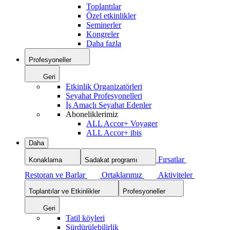
Toplantılar
Özel etkinlikler
Seminerler
Kongreler
Daha fazla
Profesyoneller
Geri
Etkinlik Organizatörleri
Seyahat Profesyonelleri
İş Amaçlı Seyahat Edenler
Aboneliklerimiz
ALL Accor+ Voyager
ALL Accor+ ibis
Daha
Fırsatlar
Konaklama
Sadakat programı
Restoran ve Barlar
Ortaklarımız
Aktiviteler
Toplantılar ve Etkinlikler
Profesyoneller
Geri
Tatil köyleri
Sürdürülebilirlik