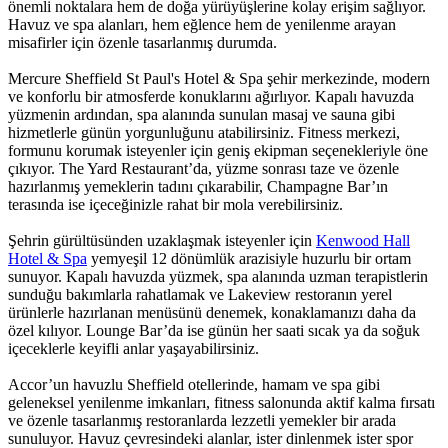
önemli noktalara hem de doğa yürüyüşlerine kolay erişim sağlıyor.
Havuz ve spa alanları, hem eğlence hem de yenilenme arayan
misafirler için özenle tasarlanmış durumda.
Mercure Sheffield St Paul's Hotel & Spa
şehir merkezinde, modern
ve konforlu bir atmosferde konuklarını ağırlıyor. Kapalı havuzda
yüzmenin ardından, spa alanında sunulan masaj ve sauna gibi
hizmetlerle günün yorgunluğunu atabilirsiniz. Fitness merkezi,
formunu korumak isteyenler için geniş ekipman seçenekleriyle öne
çıkıyor. The Yard Restaurant’da, yüzme sonrası taze ve özenle
hazırlanmış yemeklerin tadını çıkarabilir, Champagne Bar’ın
terasında ise içeceğinizle rahat bir mola verebilirsiniz.
Şehrin gürültüsünden uzaklaşmak isteyenler için
Kenwood Hall
Hotel & Spa
yemyeşil 12 dönümlük arazisiyle huzurlu bir ortam
sunuyor. Kapalı havuzda yüzmek, spa alanında uzman terapistlerin
sunduğu bakımlarla rahatlamak ve Lakeview restoranın yerel
ürünlerle hazırlanan menüsünü denemek, konaklamanızı daha da
özel kılıyor. Lounge Bar’da ise günün her saati sıcak ya da soğuk
içeceklerle keyifli anlar yaşayabilirsiniz.
Accor’un havuzlu Sheffield otellerinde, hamam ve spa gibi
geleneksel yenilenme imkanları, fitness salonunda aktif kalma fırsatı
ve özenle tasarlanmış restoranlarda lezzetli yemekler bir arada
sunuluyor. Havuz çevresindeki alanlar, ister dinlenmek ister spor