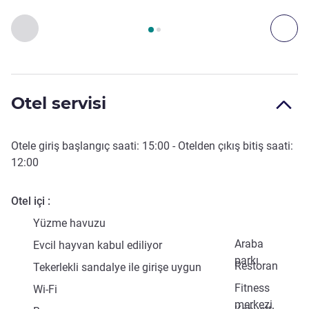
Sayfa
1
/
2
, Erişim ve Ulaşım 1 :, Erişim ve Ulaşım 2 :
Önceki - Erişim ve Ulaşım
Son
Otel servisi
Otele giriş başlangıç saati:
15:00
- Otelden çıkış bitiş saati:
12:00
Otel içi
Yüzme havuzu
Araba
Evcil hayvan kabul ediliyor
parkı
Restoran
Tekerlekli sandalye ile girişe uygun
Fitness
Wi-Fi
merkezi