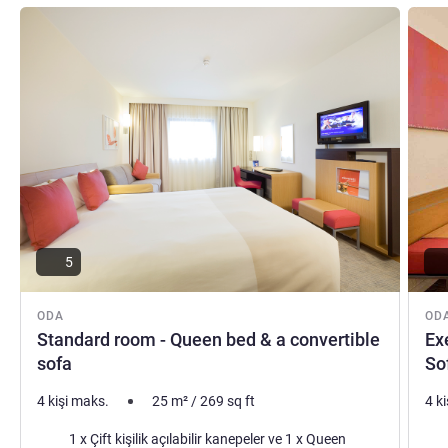
Ayrıntıları göster
Ayrıntı
5
ODA
OD
Standard room - Queen bed & a convertible
Ex
sofa
So
4 kişi maks.
25
m²
/
269
sq ft
4 k
Şilte
Şilt
1 x Çift kişilik açılabilir kanepeler ve 1 x Queen