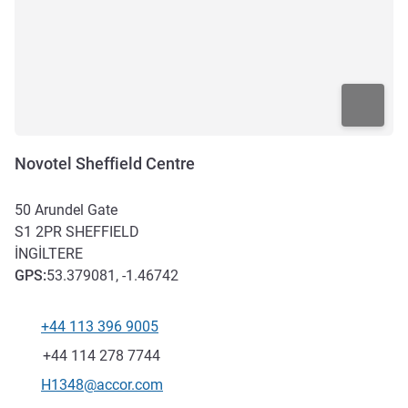
Novotel Sheffield Centre
50 Arundel Gate
S1 2PR
SHEFFIELD
İNGILTERE
GPS
:
53.379081, -1.46742
+44 113 396 9005
Telefon
Faks
+44 114 278 7744
İletişim için e-posta
H1348@accor.com