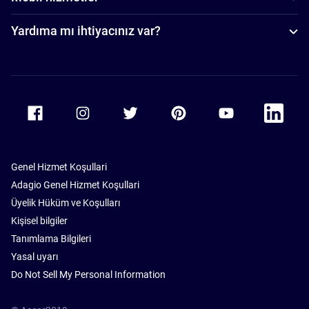
Yardıma mı ihtiyacınız var?
Accor Facebook
Accor Instagram
Accor Twitter
Accor Pinterest
Accor Youtube
Accor Li
Genel Hizmet Koşullari
Adagio Genel Hizmet Koşullari
Üyelik Hüküm ve Koşulları
Kişisel bilgiler
Tanımlama Bilgileri
Yasal uyarı
Do Not Sell My Personal Information