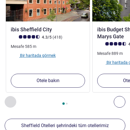
3 yıldız
ibis Sheffield City
ibis Budget Sh
Marys Gate
Avis müşterileri puanı (ALL Puanlama)
görüş
4.3/5
(418
)
Avis müşterileri 
4
Mesafe
585
m
Mesafe
889
m
Bir haritada görmek
Bir haritada
Otele bakın
Ote
Sayfa
1
/
2
, Yakınlardaki diğer tesislerimiz 1 :, Yakınlardaki diğ
Önceki - Yakınlardaki diğer tesislerimiz
Sonr
Sheffield Otelleri şehrindeki tüm otellerimiz