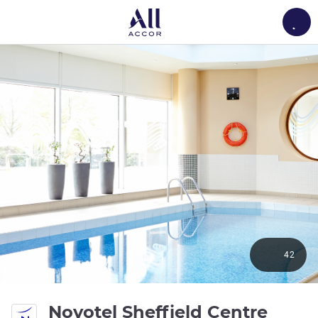
Load
42
4 yıld
Novotel Sheffield Centre