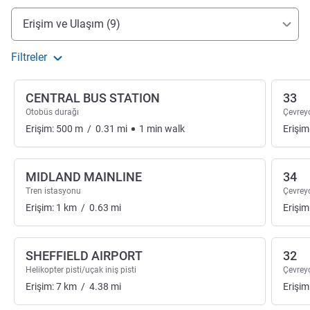
Erişim ve ulaşım
Erişim ve Ulaşım (9)
Filtreler
CENTRAL BUS STATION
33
Otobüs durağı
Çevreyo
Erişim:
500
m
/
0.31
mi
1
min
walk
Erişim
MIDLAND MAINLINE
34
Tren istasyonu
Çevreyo
Erişim:
1
km
/
0.63
mi
Erişim
SHEFFIELD AIRPORT
32
Helikopter pisti/uçak iniş pisti
Çevreyo
Erişim:
7
km
/
4.38
mi
Erişim