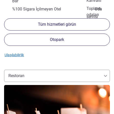
Kahvaltı
Bar
Toplantı
%100 Sigara İçilmeyen Otel
Oda
odaları
servisi
Tüm hizmetleri görün
Otopark
Ulaşılabilirlik
Restoran
Ayrıntıları göster