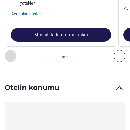
yataklar
Ayr
Ayrıntıları göster
Müsaitlik durumuna bakın
Sayfa
1
/
2
, Oda 1 : Standard room - Queen bed & a convertib
Önceki - Oda
Son
Otelin konumu