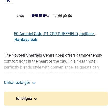
Avis müşterileri puanı (ALL Puanlama)
1.166 görüş
3.9/5
50 Arundel Gate, S1 2PR SHEFFIELD, İngiltere
-
Haritaya bak
The Novotel Sheffield Centre hotel offers family-friendly
Açıklama
comfort right in the heart of the city. This 4-star hotel
perfectly blends style with convenience, as guests can
enjoy a quiet, airy room with enough space to work or
relax. The hotel is located within walking distance of
Daha fazla gör
Sheffield train station, the Crucible and Lyceum theatres
Novotel Sheffield Centre
and a short tram ride to Sheffield Arena, making it ideal for
guests looking to enjoy some of the cities well-known
tel bilgisi
landmarks.