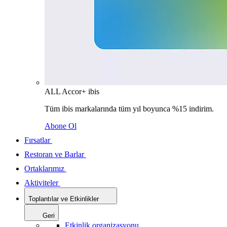
ALL Accor+ ibis
Tüm ibis markalarında tüm yıl boyunca %15 indirim.
Abone Ol
Fırsatlar
Restoran ve Barlar
Ortaklarımız
Aktiviteler
Toplantılar ve Etkinlikler
Geri
Etkinlik organizasyonu