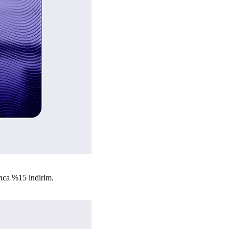
nca %15 indirim.