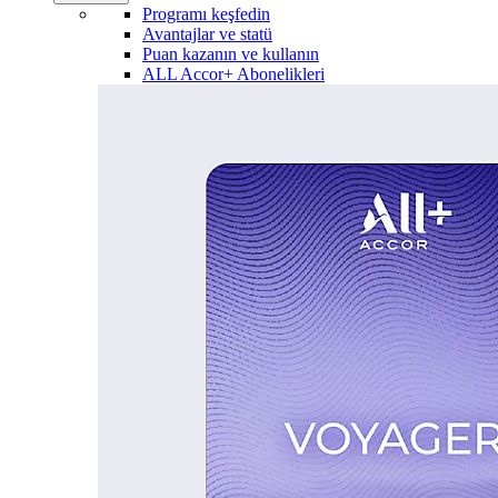
Programı keşfedin
Avantajlar ve statü
Puan kazanın ve kullanın
ALL Accor+ Abonelikleri