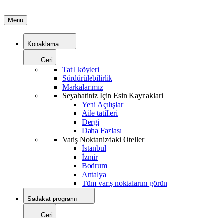
Menü
Konaklama
Geri
Tatil köyleri
Sürdürülebilirlik
Markalarımız
Seyahatiniz İçin Esin Kaynaklari
Yeni Açılışlar
Aile tatilleri
Dergi
Daha Fazlası
Variş Noktanizdaki Oteller
İstanbul
İzmir
Bodrum
Antalya
Tüm varış noktalarını görün
Sadakat programı
Geri