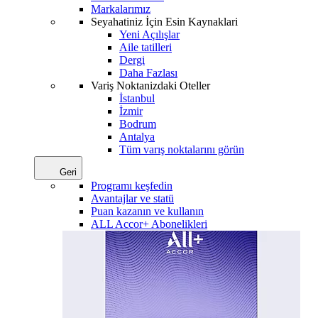
Markalarımız
Seyahatiniz İçin Esin Kaynaklari
Yeni Açılışlar
Aile tatilleri
Dergi
Daha Fazlası
Variş Noktanizdaki Oteller
İstanbul
İzmir
Bodrum
Antalya
Tüm varış noktalarını görün
Geri
Programı keşfedin
Avantajlar ve statü
Puan kazanın ve kullanın
ALL Accor+ Abonelikleri