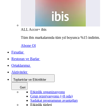
ALL Accor+ ibis
Tüm ibis markalarında tüm yıl boyunca %15 indirim.
Abone Ol
Fırsatlar
Restoran ve Barlar
Ortaklarımız
Aktiviteler
Toplantılar ve Etkinlikler
Geri
Etkinlik organizasyonu
Grup rezervasyonu (+8 oda)
Sadakat programının avantajları
Etkinlik türleri