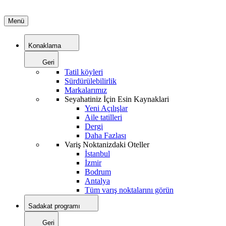
Menü
Konaklama
Geri
Tatil köyleri
Sürdürülebilirlik
Markalarımız
Seyahatiniz İçin Esin Kaynaklari
Yeni Açılışlar
Aile tatilleri
Dergi
Daha Fazlası
Variş Noktanizdaki Oteller
İstanbul
İzmir
Bodrum
Antalya
Tüm varış noktalarını görün
Sadakat programı
Geri