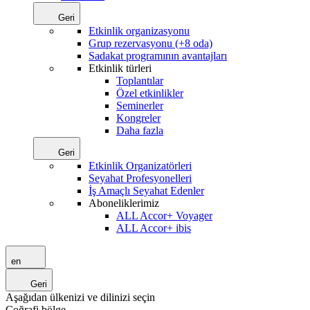
Geri
Etkinlik organizasyonu
Grup rezervasyonu (+8 oda)
Sadakat programının avantajları
Etkinlik türleri
Toplantılar
Özel etkinlikler
Seminerler
Kongreler
Daha fazla
Geri
Etkinlik Organizatörleri
Seyahat Profesyonelleri
İş Amaçlı Seyahat Edenler
Aboneliklerimiz
ALL Accor+ Voyager
ALL Accor+ ibis
en
Geri
Aşağıdan ülkenizi ve dilinizi seçin
Coğrafi bölge