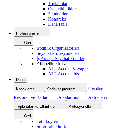
Toplantılar
Özel etkinlikler
Seminerler
Kongreler
Daha fazla
Profesyoneller
Geri
Etkinlik Organizatörleri
Seyahat Profesyonelleri
İş Amaçlı Seyahat Edenler
Aboneliklerimiz
ALL Accor+ Voyager
ALL Accor+ ibis
Daha
Fırsatlar
Konaklama
Sadakat programı
Restoran ve Barlar
Ortaklarımız
Aktiviteler
Toplantılar ve Etkinlikler
Profesyoneller
Geri
Tatil köyleri
Sürdürülebilirlik