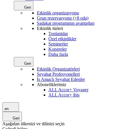
Geri
Etkinlik organizasyonu
Grup rezervasyonu (+8 oda)
Sadakat programının avantajları
Etkinlik türleri
Toplantılar
Özel etkinlikler
Seminerler
Kongreler
Daha fazla
Geri
Etkinlik Organizatörleri
Seyahat Profesyonelleri
İş Amaçlı Seyahat Edenler
Aboneliklerimiz
ALL Accor+ Voyager
ALL Accor+ ibis
en
Geri
Aşağıdan ülkenizi ve dilinizi seçin
Coğrafi bölge