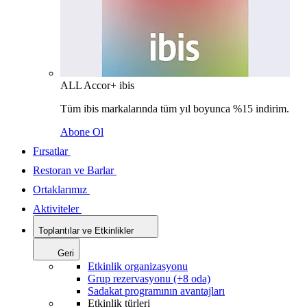
ALL Accor+ ibis
Tüm ibis markalarında tüm yıl boyunca %15 indirim.
Abone Ol
Fırsatlar
Restoran ve Barlar
Ortaklarımız
Aktiviteler
Toplantılar ve Etkinlikler
Geri
Etkinlik organizasyonu
Grup rezervasyonu (+8 oda)
Sadakat programının avantajları
Etkinlik türleri