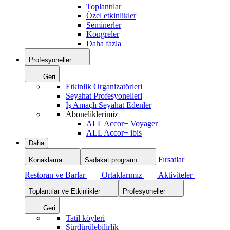
Toplantılar
Özel etkinlikler
Seminerler
Kongreler
Daha fazla
Profesyoneller
Geri
Etkinlik Organizatörleri
Seyahat Profesyonelleri
İş Amaçlı Seyahat Edenler
Aboneliklerimiz
ALL Accor+ Voyager
ALL Accor+ ibis
Daha
Fırsatlar
Konaklama
Sadakat programı
Restoran ve Barlar
Ortaklarımız
Aktiviteler
Toplantılar ve Etkinlikler
Profesyoneller
Geri
Tatil köyleri
Sürdürülebilirlik