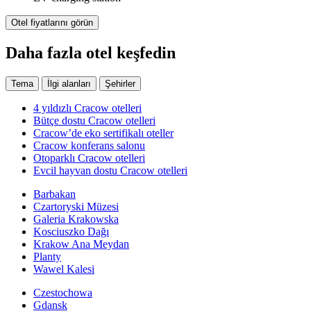
Otel fiyatlarını görün
Daha fazla otel keşfedin
Tema
İlgi alanları
Şehirler
4 yıldızlı Cracow otelleri
Bütçe dostu Cracow otelleri
Cracow’de eko sertifikalı oteller
Cracow konferans salonu
Otoparklı Cracow otelleri
Evcil hayvan dostu Cracow otelleri
Barbakan
Czartoryski Müzesi
Galeria Krakowska
Kosciuszko Dağı
Krakow Ana Meydan
Planty
Wawel Kalesi
Czestochowa
Gdansk