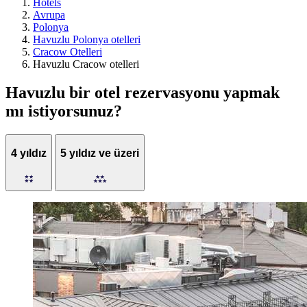
Hotels
Avrupa
Polonya
Havuzlu Polonya otelleri
Cracow Otelleri
Havuzlu Cracow otelleri
Havuzlu bir otel rezervasyonu yapmak
mı istiyorsunuz?
4 yıldız
5 yıldız ve üzeri