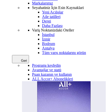
Markalarımız
Seyahatiniz İçin Esin Kaynaklari
Yeni Açılışlar
Aile tatilleri
Dergi
Daha Fazlası
Variş Noktanizdaki Oteller
İstanbul
İzmir
Bodrum
Antalya
Tüm varış noktalarını görün
Geri
Programı keşfedin
Avantajlar ve statü
Puan kazanın ve kullanın
ALL Accor+ Abonelikleri