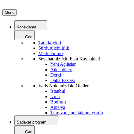
Menü
Konaklama
Geri
Tatil köyleri
Sürdürülebilirlik
Markalarımız
Seyahatiniz İçin Esin Kaynaklari
Yeni Açılışlar
Aile tatilleri
Dergi
Daha Fazlası
Variş Noktanizdaki Oteller
İstanbul
İzmir
Bodrum
Antalya
Tüm varış noktalarını görün
Sadakat programı
Geri