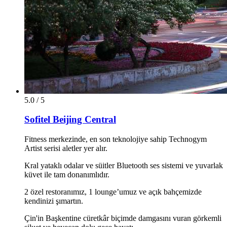
5.0 / 5
Sofitel Beijing Central
Fitness merkezinde, en son teknolojiye sahip Technogym
Artist serisi aletler yer alır.
Kral yataklı odalar ve süitler Bluetooth ses sistemi ve yuvarlak
küvet ile tam donanımlıdır.
2 özel restoranımız, 1 lounge’umuz ve açık bahçemizde
kendinizi şımartın.
Çin'in Başkentine cüretkâr biçimde damgasını vuran görkemli