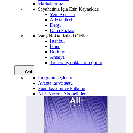
Markalarımız
Seyahatiniz İçin Esin Kaynaklari
Yeni Açılışlar
Aile tatilleri
Dergi
Daha Fazlası
Variş Noktanizdaki Oteller
İstanbul
İzmir
Bodrum
Antalya
Tüm varış noktalarını görün
Geri
Programı keşfedin
Avantajlar ve statü
Puan kazanın ve kullanın
ALL Accor+ Abonelikleri