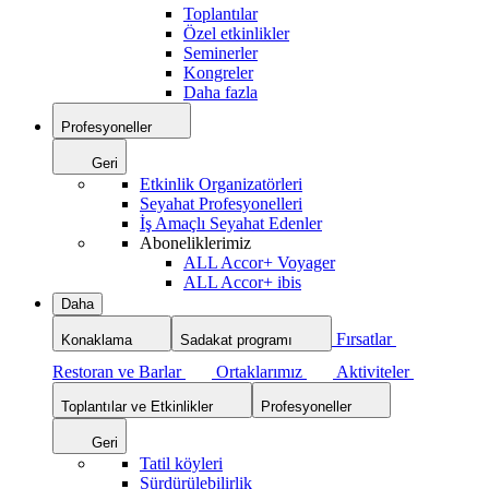
Toplantılar
Özel etkinlikler
Seminerler
Kongreler
Daha fazla
Profesyoneller
Geri
Etkinlik Organizatörleri
Seyahat Profesyonelleri
İş Amaçlı Seyahat Edenler
Aboneliklerimiz
ALL Accor+ Voyager
ALL Accor+ ibis
Daha
Fırsatlar
Konaklama
Sadakat programı
Restoran ve Barlar
Ortaklarımız
Aktiviteler
Toplantılar ve Etkinlikler
Profesyoneller
Geri
Tatil köyleri
Sürdürülebilirlik