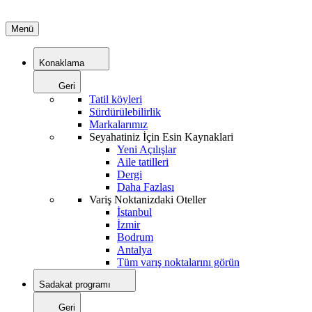
Menü
Konaklama
Geri
Tatil köyleri
Sürdürülebilirlik
Markalarımız
Seyahatiniz İçin Esin Kaynaklari
Yeni Açılışlar
Aile tatilleri
Dergi
Daha Fazlası
Variş Noktanizdaki Oteller
İstanbul
İzmir
Bodrum
Antalya
Tüm varış noktalarını görün
Sadakat programı
Geri