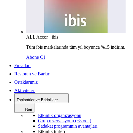
ALL Accor+ ibis
Tüm ibis markalarında tüm yıl boyunca %15 indirim.
Abone Ol
Fırsatlar
Restoran ve Barlar
Ortaklarımız
Aktiviteler
Toplantılar ve Etkinlikler
Geri
Etkinlik organizasyonu
Grup rezervasyonu (+8 oda)
Sadakat programının avantajları
Etkinlik türleri