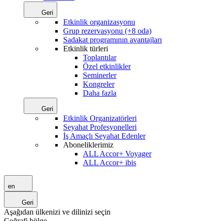
Geri
Etkinlik organizasyonu
Grup rezervasyonu (+8 oda)
Sadakat programının avantajları
Etkinlik türleri
Toplantılar
Özel etkinlikler
Seminerler
Kongreler
Daha fazla
Geri
Etkinlik Organizatörleri
Seyahat Profesyonelleri
İş Amaçlı Seyahat Edenler
Aboneliklerimiz
ALL Accor+ Voyager
ALL Accor+ ibis
en
Geri
Aşağıdan ülkenizi ve dilinizi seçin
Coğrafi bölge