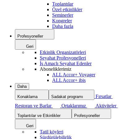
Toplantılar
Özel etkinlikler
Seminerler
Kongreler
Daha fazla
Profesyoneller
Geri
Etkinlik Organizatörleri
Seyahat Profesyonelleri
İş Amaçlı Seyahat Edenler
Aboneliklerimiz
ALL Accor+ Voyager
ALL Accor+ ibis
Daha
Fırsatlar
Konaklama
Sadakat programı
Restoran ve Barlar
Ortaklarımız
Aktiviteler
Toplantılar ve Etkinlikler
Profesyoneller
Geri
Tatil köyleri
Sürdürülebilirlik