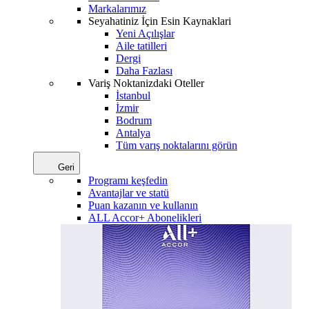
Markalarımız
Seyahatiniz İçin Esin Kaynaklari
Yeni Açılışlar
Aile tatilleri
Dergi
Daha Fazlası
Variş Noktanizdaki Oteller
İstanbul
İzmir
Bodrum
Antalya
Tüm varış noktalarını görün
Geri
Programı keşfedin
Avantajlar ve statü
Puan kazanın ve kullanın
ALL Accor+ Abonelikleri