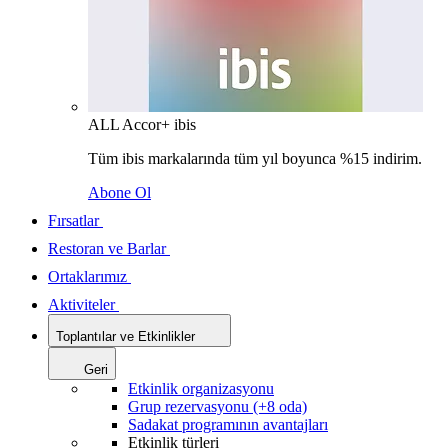
ALL Accor+ ibis
Tüm ibis markalarında tüm yıl boyunca %15 indirim.
Abone Ol
Fırsatlar
Restoran ve Barlar
Ortaklarımız
Aktiviteler
Toplantılar ve Etkinlikler
Geri
Etkinlik organizasyonu
Grup rezervasyonu (+8 oda)
Sadakat programının avantajları
Etkinlik türleri