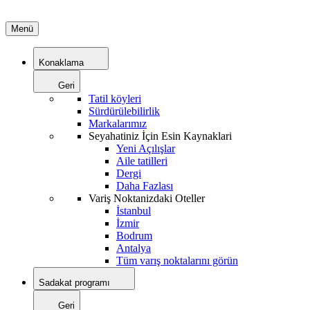
Menü
Konaklama
Geri
Tatil köyleri
Sürdürülebilirlik
Markalarımız
Seyahatiniz İçin Esin Kaynaklari
Yeni Açılışlar
Aile tatilleri
Dergi
Daha Fazlası
Variş Noktanizdaki Oteller
İstanbul
İzmir
Bodrum
Antalya
Tüm varış noktalarını görün
Sadakat programı
Geri