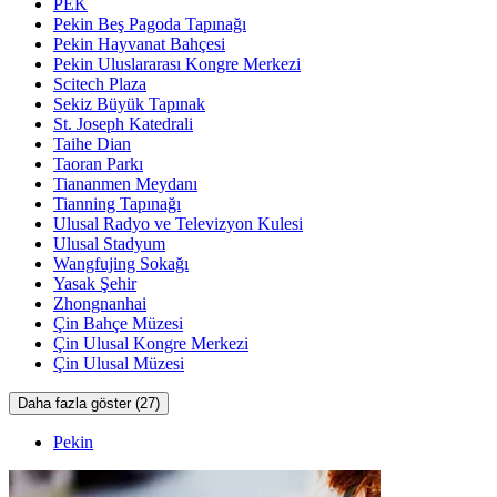
PEK
Pekin Beş Pagoda Tapınağı
Pekin Hayvanat Bahçesi
Pekin Uluslararası Kongre Merkezi
Scitech Plaza
Sekiz Büyük Tapınak
St. Joseph Katedrali
Taihe Dian
Taoran Parkı
Tiananmen Meydanı
Tianning Tapınağı
Ulusal Radyo ve Televizyon Kulesi
Ulusal Stadyum
Wangfujing Sokağı
Yasak Şehir
Zhongnanhai
Çin Bahçe Müzesi
Çin Ulusal Kongre Merkezi
Çin Ulusal Müzesi
Daha fazla göster (27)
Pekin