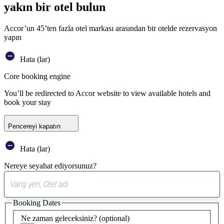
yakın bir otel bulun
Accor’un 45’ten fazla otel markası arasından bir otelde rezervasyon
yapın
Hata (lar)
Core booking engine
You’ll be redirected to Accor website to view available hotels and
book your stay
Pencereyi kapatın
Hata (lar)
Nereye seyahat ediyorsunuz?
0
öneri
Booking Dates
bulundu
Ne zaman geleceksiniz?
(optional)