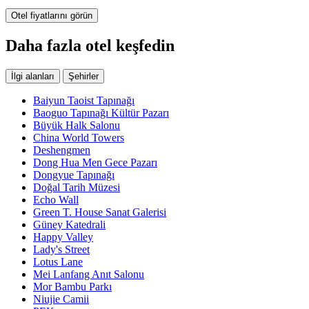
Otel fiyatlarını görün
Daha fazla otel keşfedin
İlgi alanları
Şehirler
Baiyun Taoist Tapınağı
Baoguo Tapınağı Kültür Pazarı
Büyük Halk Salonu
China World Towers
Deshengmen
Dong Hua Men Gece Pazarı
Dongyue Tapınağı
Doğal Tarih Müzesi
Echo Wall
Green T. House Sanat Galerisi
Güney Katedrali
Happy Valley
Lady's Street
Lotus Lane
Mei Lanfang Anıt Salonu
Mor Bambu Parkı
Niujie Camii