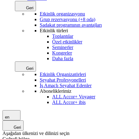
Geri
Etkinlik organizasyonu
Grup rezervasyonu (+8 oda)
Sadakat programının avantajları
Etkinlik türleri
Toplantılar
Özel etkinlikler
Seminerler
Kongreler
Daha fazla
Geri
Etkinlik Organizatörleri
Seyahat Profesyonelleri
İş Amaçlı Seyahat Edenler
Aboneliklerimiz
ALL Accor+ Voyager
ALL Accor+ ibis
en
Geri
Aşağıdan ülkenizi ve dilinizi seçin
Coğrafi bölge