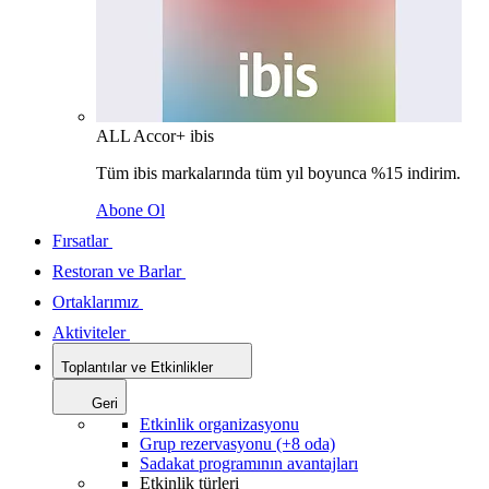
ALL Accor+ ibis
Tüm ibis markalarında tüm yıl boyunca %15 indirim.
Abone Ol
Fırsatlar
Restoran ve Barlar
Ortaklarımız
Aktiviteler
Toplantılar ve Etkinlikler
Geri
Etkinlik organizasyonu
Grup rezervasyonu (+8 oda)
Sadakat programının avantajları
Etkinlik türleri