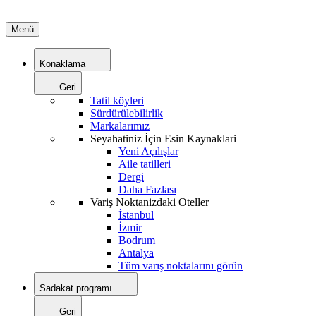
Menü
Konaklama
Geri
Tatil köyleri
Sürdürülebilirlik
Markalarımız
Seyahatiniz İçin Esin Kaynaklari
Yeni Açılışlar
Aile tatilleri
Dergi
Daha Fazlası
Variş Noktanizdaki Oteller
İstanbul
İzmir
Bodrum
Antalya
Tüm varış noktalarını görün
Sadakat programı
Geri