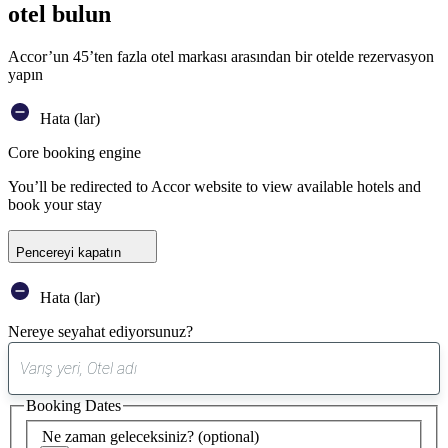
otel bulun
Accor’un 45’ten fazla otel markası arasından bir otelde rezervasyon
yapın
Hata (lar)
Core booking engine
You’ll be redirected to Accor website to view available hotels and
book your stay
Pencereyi kapatın
Hata (lar)
Nereye seyahat ediyorsunuz?
0
öneri
Booking Dates
bulundu
Ne zaman geleceksiniz?
(optional)