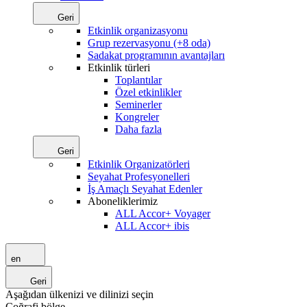
Geri
Etkinlik organizasyonu
Grup rezervasyonu (+8 oda)
Sadakat programının avantajları
Etkinlik türleri
Toplantılar
Özel etkinlikler
Seminerler
Kongreler
Daha fazla
Geri
Etkinlik Organizatörleri
Seyahat Profesyonelleri
İş Amaçlı Seyahat Edenler
Aboneliklerimiz
ALL Accor+ Voyager
ALL Accor+ ibis
en
Geri
Aşağıdan ülkenizi ve dilinizi seçin
Coğrafi bölge