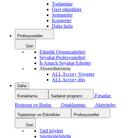
Toplantılar
Özel etkinlikler
Seminerler
Kongreler
Daha fazla
Profesyoneller
Geri
Etkinlik Organizatörleri
Seyahat Profesyonelleri
İş Amaçlı Seyahat Edenler
Aboneliklerimiz
ALL Accor+ Voyager
ALL Accor+ ibis
Daha
Fırsatlar
Konaklama
Sadakat programı
Restoran ve Barlar
Ortaklarımız
Aktiviteler
Toplantılar ve Etkinlikler
Profesyoneller
Geri
Tatil köyleri
Sürdürülebilirlik