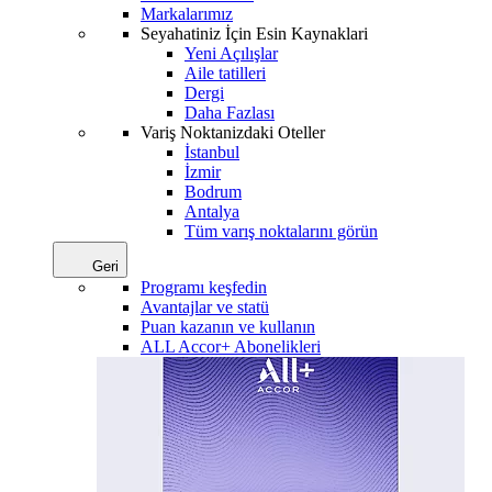
Markalarımız
Seyahatiniz İçin Esin Kaynaklari
Yeni Açılışlar
Aile tatilleri
Dergi
Daha Fazlası
Variş Noktanizdaki Oteller
İstanbul
İzmir
Bodrum
Antalya
Tüm varış noktalarını görün
Geri
Programı keşfedin
Avantajlar ve statü
Puan kazanın ve kullanın
ALL Accor+ Abonelikleri