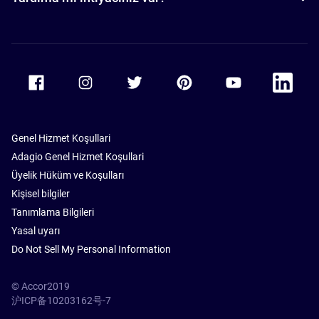
Accor Facebook
Accor Instagram
Accor Twitter
Accor Pinterest
Accor Youtube
Accor Li
Genel Hizmet Koşullari
Adagio Genel Hizmet Koşullari
Üyelik Hüküm ve Koşulları
Kişisel bilgiler
Tanımlama Bilgileri
Yasal uyarı
Do Not Sell My Personal Information
© Accor2019
沪ICP备10203162号-7