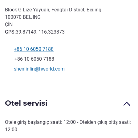
Block G Lize Yayuan, Fengtai District, Beijing
100070
BEIJING
ÇIN
GPS
:
39.87149, 116.323873
+86 10 6050 7188
Telefon
Faks
+86 10 6050 7188
İletişim için e-posta
shenlinlin@hworld.com
Otel servisi
Otele giriş başlangıç saati:
12:00
- Otelden çıkış bitiş saati:
12:00