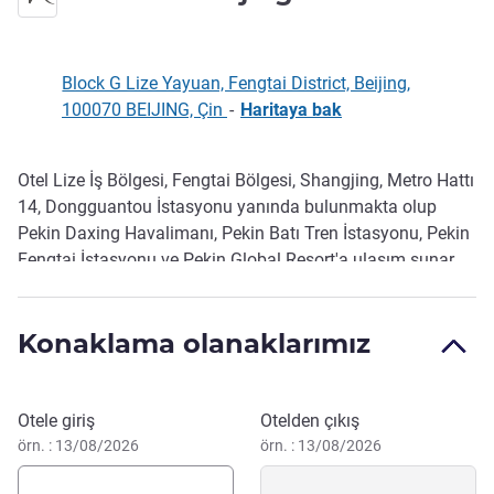
Block G Lize Yayuan, Fengtai District, Beijing,
100070 BEIJING, Çin
-
Haritaya bak
Otel Lize İş Bölgesi, Fengtai Bölgesi, Shangjing, Metro Hattı
Açıklama
14, Dongguantou İstasyonu yanında bulunmakta olup
Pekin Daxing Havalimanı, Pekin Batı Tren İstasyonu, Pekin
Fengtai İstasyonu ve Pekin Global Resort'a ulaşım sunar.
Konukların rahatı için fitness merkezi ve self servis
çamaşır yıkama odası bulunur. Sizi sıcak bir şekilde
Konaklama olanaklarımız
karşılarken size kendinizi evinizde hissettirecek bir hizmet
sunmayı taahhüt ediyoruz.
Bu otelde rezervasyon yaptırın
Otele giriş
Otelden çıkış
örn. : 13/08/2026
örn. : 13/08/2026