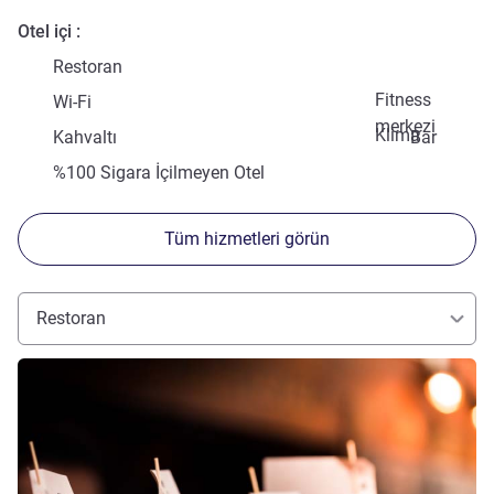
Otel içi
Restoran
Fitness
Wi-Fi
merkezi
Klima
Kahvaltı
Bar
%100 Sigara İçilmeyen Otel
Tüm hizmetleri görün
Restoran
Ayrıntıları göster