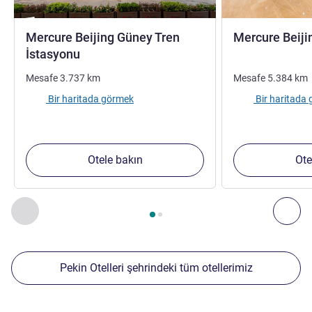
Mercure Beijing Güney Tren
Mercure Beij
4 yıldız
İstasyonu
Mesafe
3.737
km
Mesafe
5.384
km
Bir haritada görmek
Bir haritada
Otele bakın
Ote
Sayfa
1
/
2
, Yakınlardaki diğer tesislerimiz 1 :, Yakınlardaki diğ
Önceki - Yakınlardaki diğer tesislerimiz
Sonr
Pekin Otelleri şehrindeki tüm otellerimiz