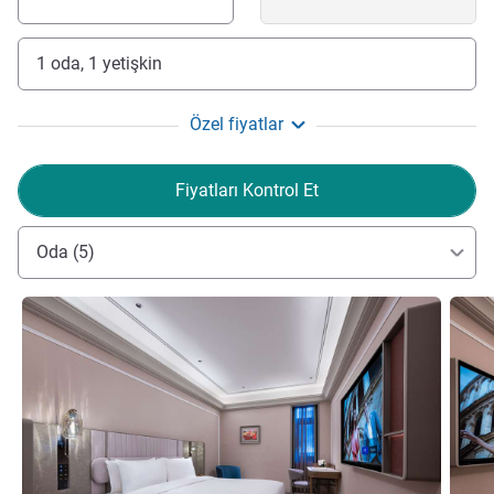
1 oda, 1 yetişkin
Özel fiyatlar
Fiyatları Kontrol Et
Oda (5)
Ayrıntıları göster
Ayrıntı