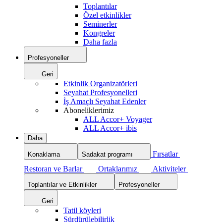
Toplantılar
Özel etkinlikler
Seminerler
Kongreler
Daha fazla
Profesyoneller
Geri
Etkinlik Organizatörleri
Seyahat Profesyonelleri
İş Amaçlı Seyahat Edenler
Aboneliklerimiz
ALL Accor+ Voyager
ALL Accor+ ibis
Daha
Fırsatlar
Konaklama
Sadakat programı
Restoran ve Barlar
Ortaklarımız
Aktiviteler
Toplantılar ve Etkinlikler
Profesyoneller
Geri
Tatil köyleri
Sürdürülebilirlik