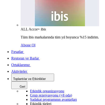
ALL Accor+ ibis
Tüm ibis markalarında tüm yıl boyunca %15 indirim.
Abone Ol
Fırsatlar
Restoran ve Barlar
Ortaklarımız
Aktiviteler
Toplantılar ve Etkinlikler
Geri
Etkinlik organizasyonu
Grup rezervasyonu (+8 oda)
Sadakat programının avantajları
Etkinlik türleri