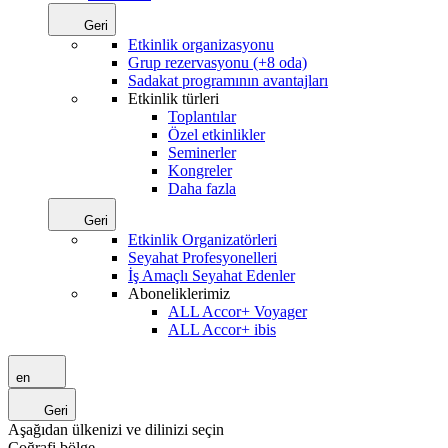
Geri
Etkinlik organizasyonu
Grup rezervasyonu (+8 oda)
Sadakat programının avantajları
Etkinlik türleri
Toplantılar
Özel etkinlikler
Seminerler
Kongreler
Daha fazla
Geri
Etkinlik Organizatörleri
Seyahat Profesyonelleri
İş Amaçlı Seyahat Edenler
Aboneliklerimiz
ALL Accor+ Voyager
ALL Accor+ ibis
en
Geri
Aşağıdan ülkenizi ve dilinizi seçin
Coğrafi bölge