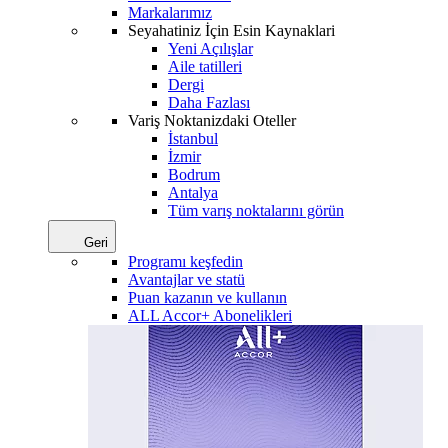
Markalarımız
Seyahatiniz İçin Esin Kaynaklari
Yeni Açılışlar
Aile tatilleri
Dergi
Daha Fazlası
Variş Noktanizdaki Oteller
İstanbul
İzmir
Bodrum
Antalya
Tüm varış noktalarını görün
Geri
Programı keşfedin
Avantajlar ve statü
Puan kazanın ve kullanın
ALL Accor+ Abonelikleri