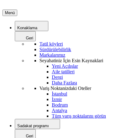
Menü
Konaklama
Geri
Tatil köyleri
Sürdürülebilirlik
Markalarımız
Seyahatiniz İçin Esin Kaynaklari
Yeni Açılışlar
Aile tatilleri
Dergi
Daha Fazlası
Variş Noktanizdaki Oteller
İstanbul
İzmir
Bodrum
Antalya
Tüm varış noktalarını görün
Sadakat programı
Geri