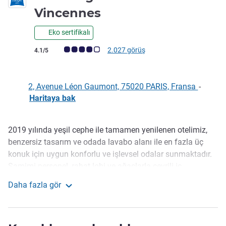
2 yıldız
Vincennes
Eko sertifikalı
Avis müşterileri puanı (ALL Puanlama)
2.027 görüş
4.1/5
2, Avenue Léon Gaumont, 75020 PARIS, Fransa
-
Haritaya bak
2019 yılında yeşil cephe ile tamamen yenilenen otelimiz,
Açıklama
benzersiz tasarım ve odada lavabo alanı ile en fazla üç
konuk için uygun konforlu ve işlevsel odalar sunmaktadır.
Samimi personel, rahat lobi ve ağaçlarla çevrili iç
avlumuzun keyfini çıkarın. Olanaklar arasında
Daha fazla gör
basketbol/badminton kortu, langırt, teras, spor ekipmanı
ibis budget Paris Porte de Vincennes
kiralama ve özel bir fitness alanı (resepsiyondan talep
edilmesi durumunda) yer alır.