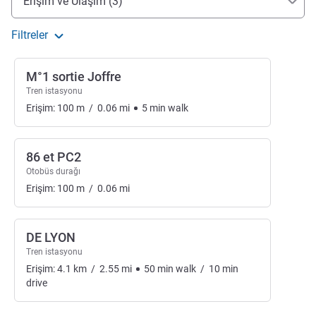
Erişim ve Ulaşım (3)
Filtreler
M°1 sortie Joffre
Tren istasyonu
Erişim:
100
m
/
0.06
mi
5
min
walk
86 et PC2
Otobüs durağı
Erişim:
100
m
/
0.06
mi
DE LYON
Tren istasyonu
Erişim:
4.1
km
/
2.55
mi
50
min
walk
/
10
min
drive