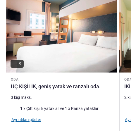
9
ODA
OD
ÜÇ KİŞİLİK, geniş yatak ve ranzalı oda.
İKİ
3 kişi maks.
2 k
Şilte
Şilt
1 x Çift kişilik yataklar ve 1 x Ranza yataklar
Ayrıntıları göster
Ayr