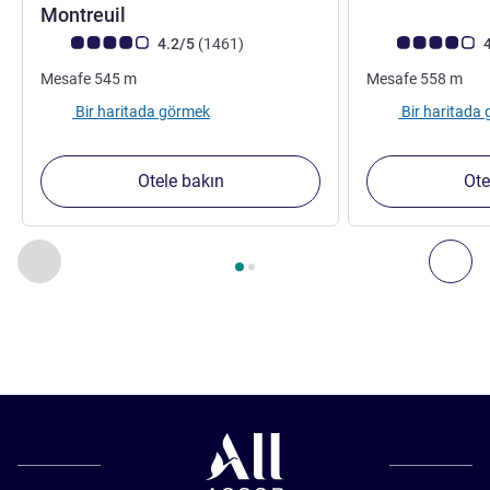
2 yıldız
Montreuil
Avis müşterileri puanı (ALL Puanlama)
görüş
Avis müşterileri 
4.2/5
(1461
)
4
Mesafe
545
m
Mesafe
558
m
Bir haritada görmek
Bir haritada
Otele bakın
Ote
Sayfa
1
/
2
, Yakınlardaki diğer tesislerimiz 1 :, Yakınlardaki diğ
Önceki - Yakınlardaki diğer tesislerimiz
Sonr