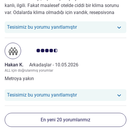
kanlı, ilgili. Fakat maalesef otelde ciddi bir klima sorunu
var. Odalarda klima olmadığı için yandık, resepsiyona
söylememize rağmen 2 yıldızlı oldukları için bir şey
yapamayacaklarını bildirdiler. Camı açsan içeri sinek
Otelimiz şu yoruma yanıt v
Tesisimiz bu yorumu yanıtlamıştır
giriyor. Çok sinir bozucu!!
Avis müşterileri puanı 4.5/5
Hakan K.
Arkadaşlar -
10.05.2026
ALL için doğrulanmış yorumlar
Metroya yakın
Otelimiz şu yoruma yanıt v
Tesisimiz bu yorumu yanıtlamıştır
En yeni 20 yorumlarımız