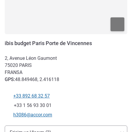
ibis budget Paris Porte de Vincennes
2, Avenue Léon Gaumont
75020
PARIS
FRANSA
GPS
:
48.849468, 2.416118
+33 892 68 32 57
Telefon
Faks
+33 1 56 93 30 01
İletişim için e-posta
h3086@accor.com
Erişim ve ulaşım