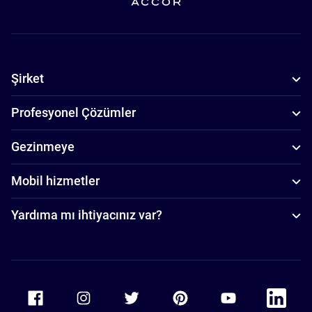
Şirket
Profesyonel Çözümler
Gezinmeye
Mobil hizmetler
Yardıma mı ihtiyacınız var?
Accor Facebook
Accor Instagram
Accor Twitter
Accor Pinterest
Accor Youtube
Accor Li