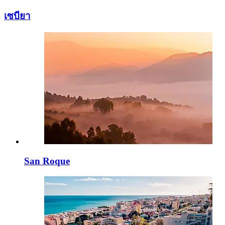
เซบียา
San Roque