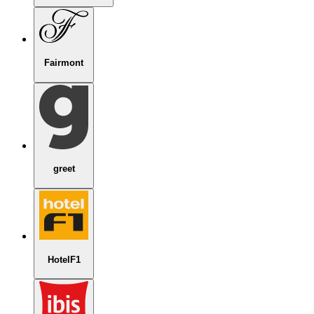
Fairmont
greet
HotelF1