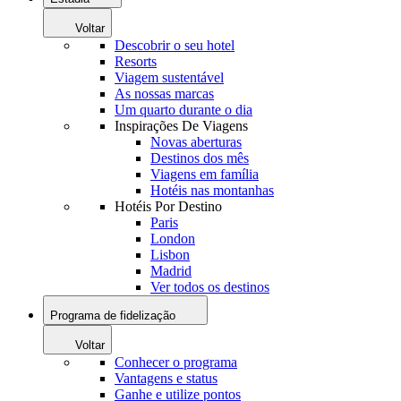
Voltar
Descobrir o seu hotel
Resorts
Viagem sustentável
As nossas marcas
Um quarto durante o dia
Inspirações De Viagens
Novas aberturas
Destinos dos mês
Viagens em família
Hotéis nas montanhas
Hotéis Por Destino
Paris
London
Lisbon
Madrid
Ver todos os destinos
Programa de fidelização
Voltar
Conhecer o programa
Vantagens e status
Ganhe e utilize pontos