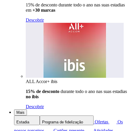
15% de desconto durante todo o ano nas suas estadias
em
+30 marcas
Descobrir
ALL Accor+ ibis
15% de desconto
durante todo o ano nas suas estadias
no ibis
Descobrir
Mais
Ofertas
Os
Estadia
Programa de fidelização
nossos parceiros
Cartões-presente
Atividades