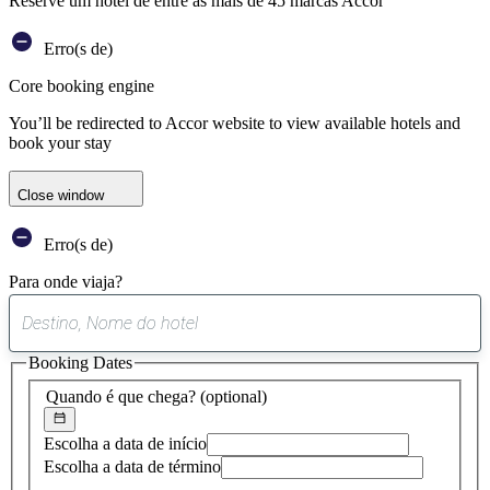
Reserve um hotel de entre as mais de 45 marcas Accor
Erro(s de)
Core booking engine
You’ll be redirected to Accor website to view available hotels and
book your stay
Close window
Erro(s de)
Para onde viaja?
0
sugestão
Booking Dates
encontrada
Quando é que chega?
(optional)
Escolha a data de início
Escolha a data de término