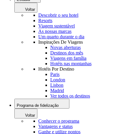
Voltar
Descobrir o seu hotel
Resorts
Viagem sustentável
As nossas marcas
Um quarto durante o dia
Inspirações De Viagens
Novas aberturas
Destinos dos mês
Viagens em família
Hotéis nas montanhas
Hotéis Por Destino
Paris
London
Lisbon
Madrid
Ver todos os destinos
Programa de fidelização
Voltar
Conhecer o programa
Vantagens e status
Ganhe e utilize pontos