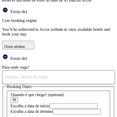
Reserve um hotel de entre as mais de 45 marcas Accor
Erro(s de)
Core booking engine
You’ll be redirected to Accor website to view available hotels and
book your stay
Close window
Erro(s de)
Para onde viaja?
0
sugestão
Booking Dates
encontrada
Quando é que chega?
(optional)
Escolha a data de início
Escolha a data de término