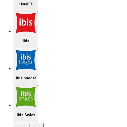
HotelF1
Ibis
ibis budget
ibis Styles