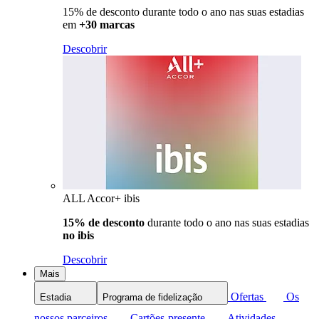
15% de desconto durante todo o ano nas suas estadias
em
+30 marcas
Descobrir
ALL Accor+ ibis
15% de desconto
durante todo o ano nas suas estadias
no ibis
Descobrir
Mais
Ofertas
Os
Estadia
Programa de fidelização
nossos parceiros
Cartões-presente
Atividades