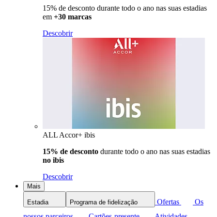
15% de desconto durante todo o ano nas suas estadias
em
+30 marcas
Descobrir
ALL Accor+ ibis
15% de desconto
durante todo o ano nas suas estadias
no ibis
Descobrir
Mais
Ofertas
Os
Estadia
Programa de fidelização
nossos parceiros
Cartões-presente
Atividades