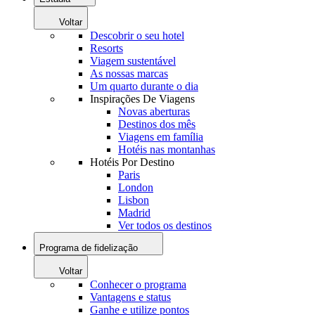
Voltar
Descobrir o seu hotel
Resorts
Viagem sustentável
As nossas marcas
Um quarto durante o dia
Inspirações De Viagens
Novas aberturas
Destinos dos mês
Viagens em família
Hotéis nas montanhas
Hotéis Por Destino
Paris
London
Lisbon
Madrid
Ver todos os destinos
Programa de fidelização
Voltar
Conhecer o programa
Vantagens e status
Ganhe e utilize pontos