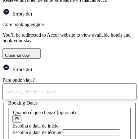
Reserve um hotel de entre as mais de 45 marcas Accor
Erro(s de)
Core booking engine
You’ll be redirected to Accor website to view available hotels and
book your stay
Close window
Erro(s de)
Para onde viaja?
0
sugestão
Booking Dates
encontrada
Quando é que chega?
(optional)
Escolha a data de início
Escolha a data de término