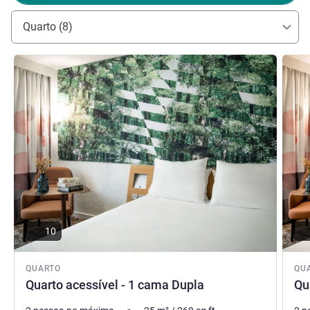
Mayke DELEIGNIES, Gestão hoteleira
Quarto (8)
Ver detalhes
Ver de
10
QUARTO
QU
Quarto acessível - 1 cama Dupla
Qu