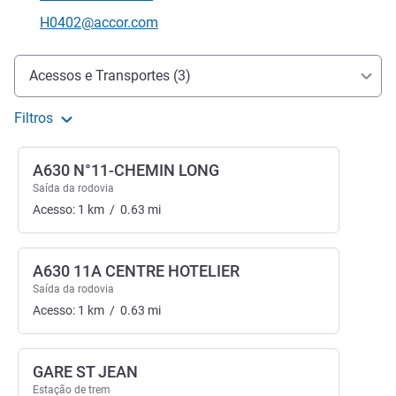
Telefone
E-mail de contacto
H0402@accor.com
Acesso e transporte
Acessos e Transportes (3)
Filtros
A630 N°11-CHEMIN LONG
Saída da rodovia
Acesso:
1
km
/
0.63
mi
A630 11A CENTRE HOTELIER
Saída da rodovia
Acesso:
1
km
/
0.63
mi
GARE ST JEAN
Estação de trem