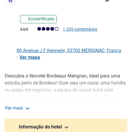
Ecocertificado
Nota clientes Avis (Classificação ALL)
1.205 comentários
4.0/5
80 Avenue J F Kennedy, 33700 MERIGNAC, França
-
Ver mapa
Descubra o Novotel Bordeaux Mérignac, ideal para uma
Descrição
estadia perto de Bordéus! Quer seja um casal, uma família
ou esteja em negócios, a equipa do nosso hotel está
pronta para o receber para uma estadia personalizada
perto de Bordéus e das mais belas praias da região. O
Ver mais
hotel, com 137 quartos, está situado no coração de um
Novotel Bordeaux Merignac
jardim verdejante de 2 hectares e oferece tudo o que
precisa para relaxar e fugir à rotina diária!
Informação do hotel