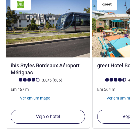
ibis Styles Bordeaux Aéroport
greet Hotel B
3 estrelas
Mérignac
Nota clientes Avis (Classificação ALL)
comentários
Nota clientes Avi
3.8/5
(686
)
4
Em
467
m
Em
564
m
Ver em um mapa
Ver em um 
Veja o hotel
Vej