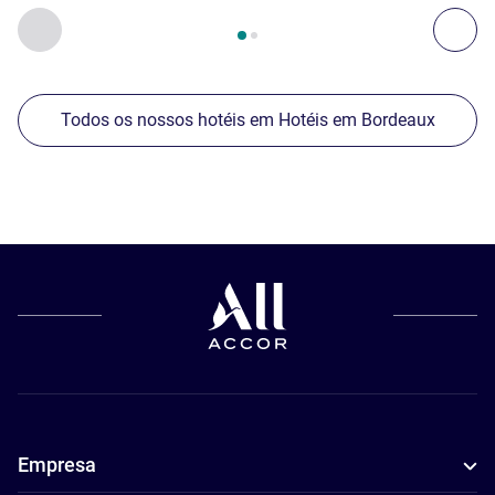
Página
1
de
2
, Os nossos outros estabelecimentos nas proxim
Anterior - Os nossos outros estabelecimentos nas proxim
Seg
Todos os nossos hotéis em Hotéis em Bordeaux
Empresa