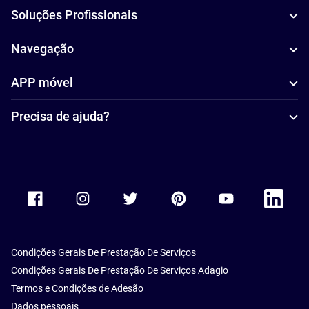
Soluções Profissionais
Navegação
APP móvel
Precisa de ajuda?
Accor Facebook
Accor Instagram
Accor Twitter
Accor Pinterest
Accor Youtube
Accor Li
Condições Gerais De Prestação De Serviços
Condições Gerais De Prestação De Serviços Adagio
Termos e Condições de Adesão
Dados pessoais