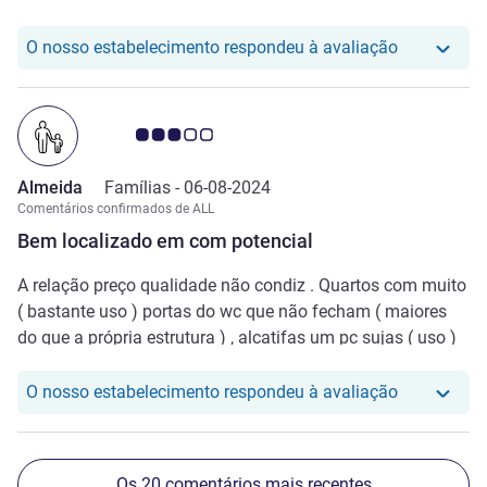
O nosso hot
O nosso estabelecimento respondeu à avaliação
Nota clientes Avis 3.0/5
Almeida
Famílias -
06-08-2024
Comentários confirmados de ALL
Bem localizado em com potencial
A relação preço qualidade não condiz . Quartos com muito
( bastante uso ) portas do wc que não fecham ( maiores
do que a própria estrutura ) , alcatifas um pc sujas ( uso )
muito ruído nos corredores e isolamento mau
O nosso hot
O nosso estabelecimento respondeu à avaliação
Os 20 comentários mais recentes