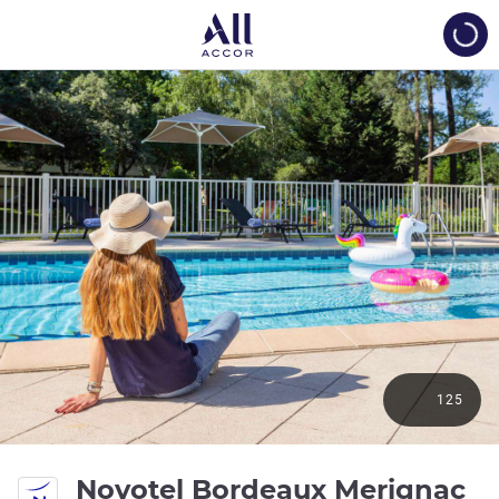
Load
125
4 
Novotel Bordeaux Merignac