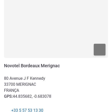
Novotel Bordeaux Merignac
80 Avenue J F Kennedy
33700
MERIGNAC
FRANÇA
GPS
:
44.835682, -0.683078
+33 5 57 53 13 30