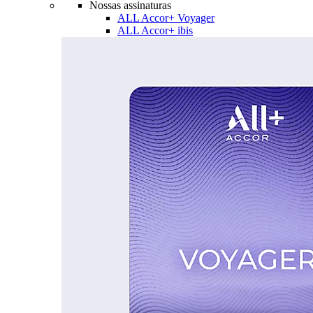
Nossas assinaturas
ALL Accor+ Voyager
ALL Accor+ ibis