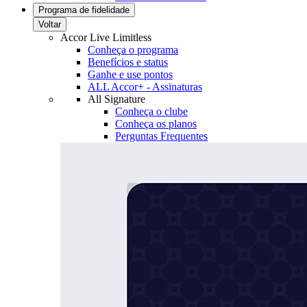
Programa de fidelidade
Voltar
Accor Live Limitless
Conheça o programa
Benefícios e status
Ganhe e use pontos
ALL Accor+ - Assinaturas
All Signature
Conheça o clube
Conheça os planos
Perguntas Frequentes