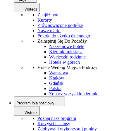
Wstecz
Znajdź hotel
Kurorty
Zrównoważone podróże
Nasze marki
Pokoje do użytku dziennego
Zainspiruj Się Do Podróży
Nasze nowe hotele
Kierunki miesiąca
Wycieczki rodzinne
Hotele w górach
Hotele Według Miejsca Podróży
Warszawa
Kraków
Gdańsk
Polska
Zobacz wszystkie kierunki
Program lojalnościowy
Wstecz
Poznaj nasz program
Korzyści i statusy
Zdobywaj i wykorzystuj punkty