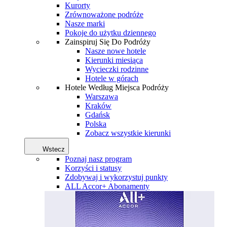
Kurorty
Zrównoważone podróże
Nasze marki
Pokoje do użytku dziennego
Zainspiruj Się Do Podróży
Nasze nowe hotele
Kierunki miesiąca
Wycieczki rodzinne
Hotele w górach
Hotele Według Miejsca Podróży
Warszawa
Kraków
Gdańsk
Polska
Zobacz wszystkie kierunki
Wstecz
Poznaj nasz program
Korzyści i statusy
Zdobywaj i wykorzystuj punkty
ALL Accor+ Abonamenty