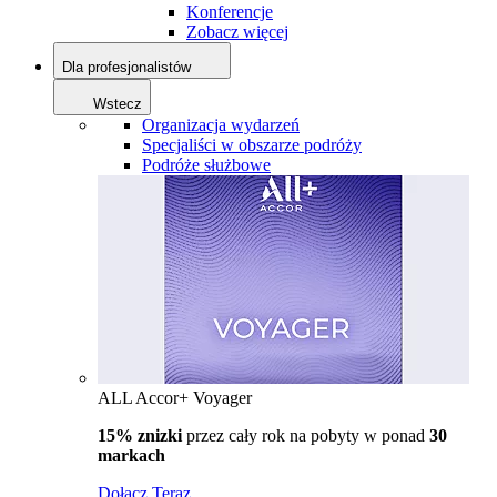
Konferencje
Zobacz więcej
Dla profesjonalistów
Wstecz
Organizacja wydarzeń
Specjaliści w obszarze podróży
Podróże służbowe
ALL Accor+ Voyager
15% znizki
przez cały rok na pobyty w ponad
30
markach
Dołącz Teraz