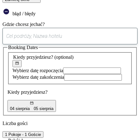
błąd / błędy
Gdzie chcesz jechać?
0
sugestia
Booking Dates
została
znaleziona
Kiedy przyjedziesz?
(optional)
Wybierz datę rozpoczęcia
Wybierz datę zakończenia
Kiedy przyjedziesz?
04 sierpnia
05 sierpnia
Liczba gości
1 Pokoje - 1 Goście