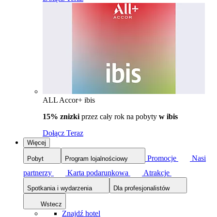
ALL Accor+ ibis
15% znizki
przez cały rok na pobyty
w ibis
Dołącz Teraz
Więcej
Promocje
Nasi
Pobyt
Program lojalnościowy
partnerzy
Karta podarunkowa
Atrakcje
Spotkania i wydarzenia
Dla profesjonalistów
Wstecz
Znajdź hotel