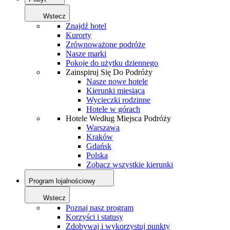
Wstecz
Znajdź hotel
Kurorty
Zrównoważone podróże
Nasze marki
Pokoje do użytku dziennego
Zainspiruj Się Do Podróży
Nasze nowe hotele
Kierunki miesiąca
Wycieczki rodzinne
Hotele w górach
Hotele Według Miejsca Podróży
Warszawa
Kraków
Gdańsk
Polska
Zobacz wszystkie kierunki
Program lojalnościowy
Wstecz
Poznaj nasz program
Korzyści i statusy
Zdobywaj i wykorzystuj punkty