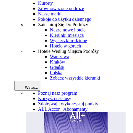
Kurorty
Zrównoważone podróże
Nasze marki
Pokoje do użytku dziennego
Zainspiruj Się Do Podróży
Nasze nowe hotele
Kierunki miesiąca
Wycieczki rodzinne
Hotele w górach
Hotele Według Miejsca Podróży
Warszawa
Kraków
Gdańsk
Polska
Zobacz wszystkie kierunki
Wstecz
Poznaj nasz program
Korzyści i statusy
Zdobywaj i wykorzystuj punkty
ALL Accor+ Abonamenty