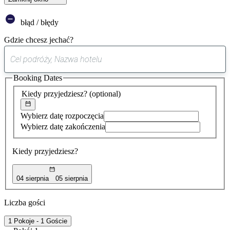
błąd / błędy
Gdzie chcesz jechać?
0
sugestia
Booking Dates
została
znaleziona
Kiedy przyjedziesz?
(optional)
Wybierz datę rozpoczęcia
Wybierz datę zakończenia
Kiedy przyjedziesz?
04 sierpnia
05 sierpnia
Liczba gości
1 Pokoje - 1 Goście