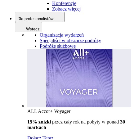
Konferencje
Zobacz więcej
Dla profesjonalistów
Wstecz
Organizacja wydarzeń
Specjaliści w obszarze podróży
Podróże służbowe
ALL Accor+ Voyager
15% znizki
przez cały rok na pobyty w ponad
30
markach
Dołącz Teraz