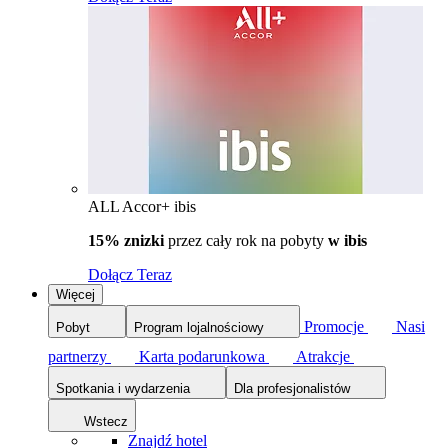
ALL Accor+ ibis
15% znizki
przez cały rok na pobyty
w ibis
Dołącz Teraz
Więcej
Promocje
Nasi
Pobyt
Program lojalnościowy
partnerzy
Karta podarunkowa
Atrakcje
Spotkania i wydarzenia
Dla profesjonalistów
Wstecz
Znajdź hotel