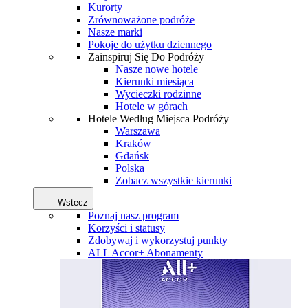
Kurorty
Zrównoważone podróże
Nasze marki
Pokoje do użytku dziennego
Zainspiruj Się Do Podróży
Nasze nowe hotele
Kierunki miesiąca
Wycieczki rodzinne
Hotele w górach
Hotele Według Miejsca Podróży
Warszawa
Kraków
Gdańsk
Polska
Zobacz wszystkie kierunki
Wstecz
Poznaj nasz program
Korzyści i statusy
Zdobywaj i wykorzystuj punkty
ALL Accor+ Abonamenty