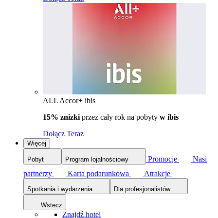
ALL Accor+ ibis
15% znizki
przez cały rok na pobyty
w ibis
Dołącz Teraz
Więcej
Promocje
Nasi
Pobyt
Program lojalnościowy
partnerzy
Karta podarunkowa
Atrakcje
Spotkania i wydarzenia
Dla profesjonalistów
Wstecz
Znajdź hotel