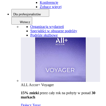
Konferencje
Zobacz więcej
Dla profesjonalistów
Wstecz
Organizacja wydarzeń
Specjaliści w obszarze podróży
Podróże służbowe
ALL Accor+ Voyager
15% znizki
przez cały rok na pobyty w ponad
30
markach
Dołącz Teraz