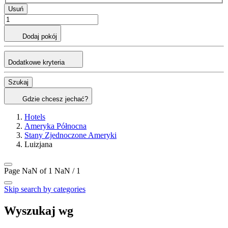
Usuń
Dodaj pokój
Dodatkowe kryteria
Szukaj
Gdzie chcesz jechać?
Hotels
Ameryka Północna
Stany Zjednoczone Ameryki
Luizjana
Page NaN of 1
NaN / 1
Skip search by categories
Wyszukaj wg