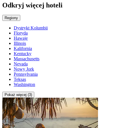
Odkryj więcej hoteli
Regiony
Dystrykt Kolumbii
Floryda
Hawaje
Illinois
Kalifornia
Kentucky
Massachusetts
Nevada
Nowy Jork
Pennsylvania
Teksas
Washington
Pokaż więcej (3)