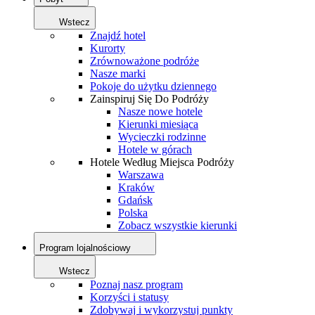
Wstecz
Znajdź hotel
Kurorty
Zrównoważone podróże
Nasze marki
Pokoje do użytku dziennego
Zainspiruj Się Do Podróży
Nasze nowe hotele
Kierunki miesiąca
Wycieczki rodzinne
Hotele w górach
Hotele Według Miejsca Podróży
Warszawa
Kraków
Gdańsk
Polska
Zobacz wszystkie kierunki
Program lojalnościowy
Wstecz
Poznaj nasz program
Korzyści i statusy
Zdobywaj i wykorzystuj punkty