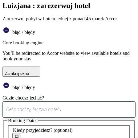
Luizjana : zarezerwuj hotel
Zarezerwuj pobyt w hotelu jednej z ponad 45 marek Accor
błąd / błędy
Core booking engine
You’ll be redirected to Accor website to view available hotels and
book your stay
Zamknij okno
błąd / błędy
Gdzie chcesz jechać?
0
sugestia
Booking Dates
została
znaleziona
Kiedy przyjedziesz?
(optional)