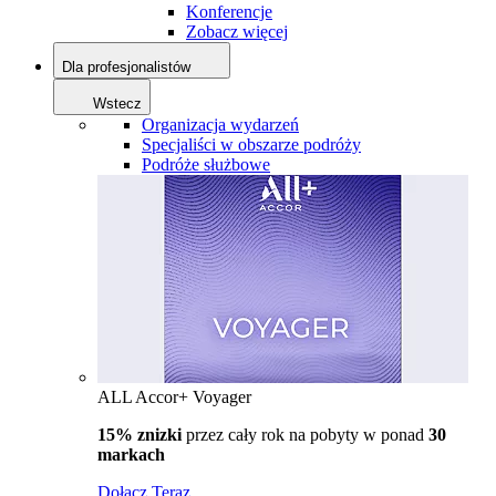
Konferencje
Zobacz więcej
Dla profesjonalistów
Wstecz
Organizacja wydarzeń
Specjaliści w obszarze podróży
Podróże służbowe
ALL Accor+ Voyager
15% znizki
przez cały rok na pobyty w ponad
30
markach
Dołącz Teraz