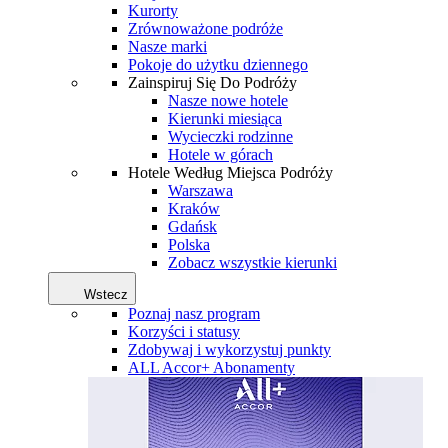
Kurorty
Zrównoważone podróże
Nasze marki
Pokoje do użytku dziennego
Zainspiruj Się Do Podróży
Nasze nowe hotele
Kierunki miesiąca
Wycieczki rodzinne
Hotele w górach
Hotele Według Miejsca Podróży
Warszawa
Kraków
Gdańsk
Polska
Zobacz wszystkie kierunki
Wstecz
Poznaj nasz program
Korzyści i statusy
Zdobywaj i wykorzystuj punkty
ALL Accor+ Abonamenty