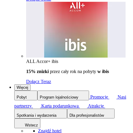
ALL Accor+ ibis
15% znizki
przez cały rok na pobyty
w ibis
Dołącz Teraz
Więcej
Promocje
Nasi
Pobyt
Program lojalnościowy
partnerzy
Karta podarunkowa
Atrakcje
Spotkania i wydarzenia
Dla profesjonalistów
Wstecz
Znajdź hotel