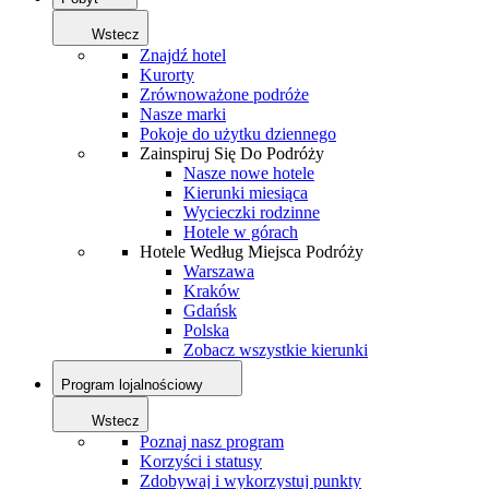
Wstecz
Znajdź hotel
Kurorty
Zrównoważone podróże
Nasze marki
Pokoje do użytku dziennego
Zainspiruj Się Do Podróży
Nasze nowe hotele
Kierunki miesiąca
Wycieczki rodzinne
Hotele w górach
Hotele Według Miejsca Podróży
Warszawa
Kraków
Gdańsk
Polska
Zobacz wszystkie kierunki
Program lojalnościowy
Wstecz
Poznaj nasz program
Korzyści i statusy
Zdobywaj i wykorzystuj punkty