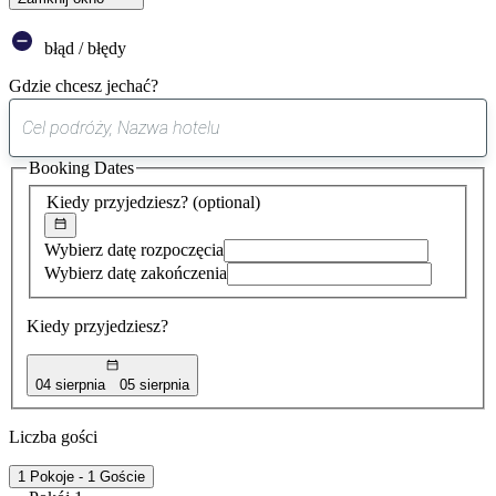
błąd / błędy
Gdzie chcesz jechać?
0
sugestia
Booking Dates
została
znaleziona
Kiedy przyjedziesz?
(optional)
Wybierz datę rozpoczęcia
Wybierz datę zakończenia
Kiedy przyjedziesz?
04 sierpnia
05 sierpnia
Liczba gości
1 Pokoje - 1 Goście