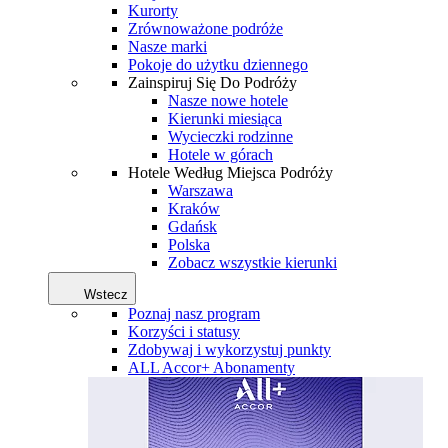
Kurorty
Zrównoważone podróże
Nasze marki
Pokoje do użytku dziennego
Zainspiruj Się Do Podróży
Nasze nowe hotele
Kierunki miesiąca
Wycieczki rodzinne
Hotele w górach
Hotele Według Miejsca Podróży
Warszawa
Kraków
Gdańsk
Polska
Zobacz wszystkie kierunki
Wstecz
Poznaj nasz program
Korzyści i statusy
Zdobywaj i wykorzystuj punkty
ALL Accor+ Abonamenty