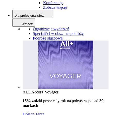
Konferencje
Zobacz więcej
Dla profesjonalistów
Wstecz
Organizacja wydarzeń
Specjaliści w obszarze podróży
Podróże służbowe
ALL Accor+ Voyager
15% znizki
przez cały rok na pobyty w ponad
30
markach
Dołącz Teraz