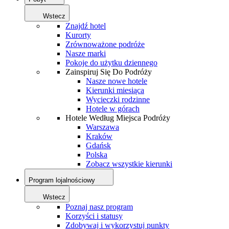
Wstecz
Znajdź hotel
Kurorty
Zrównoważone podróże
Nasze marki
Pokoje do użytku dziennego
Zainspiruj Się Do Podróży
Nasze nowe hotele
Kierunki miesiąca
Wycieczki rodzinne
Hotele w górach
Hotele Według Miejsca Podróży
Warszawa
Kraków
Gdańsk
Polska
Zobacz wszystkie kierunki
Program lojalnościowy
Wstecz
Poznaj nasz program
Korzyści i statusy
Zdobywaj i wykorzystuj punkty