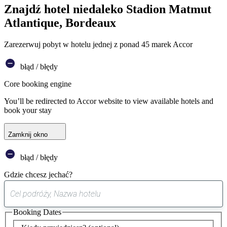
Znajdź hotel niedaleko Stadion Matmut
Atlantique, Bordeaux
Zarezerwuj pobyt w hotelu jednej z ponad 45 marek Accor
błąd / błędy
Core booking engine
You’ll be redirected to Accor website to view available hotels and
book your stay
Zamknij okno
błąd / błędy
Gdzie chcesz jechać?
0
sugestia
Booking Dates
została
znaleziona