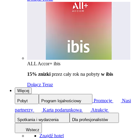
ALL Accor+ ibis
15% znizki
przez cały rok na pobyty
w ibis
Dołącz Teraz
Więcej
Promocje
Nasi
Pobyt
Program lojalnościowy
partnerzy
Karta podarunkowa
Atrakcje
Spotkania i wydarzenia
Dla profesjonalistów
Wstecz
Znajdź hotel