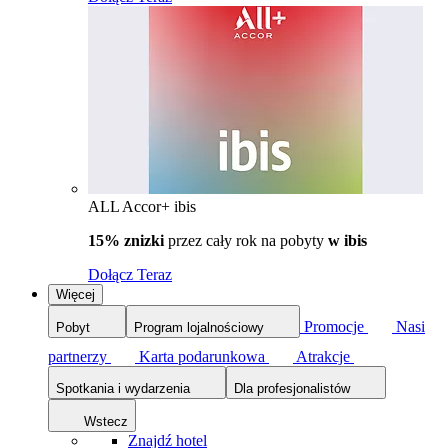
ALL Accor+ ibis
15% znizki
przez cały rok na pobyty
w ibis
Dołącz Teraz
Więcej
Promocje
Nasi
Pobyt
Program lojalnościowy
partnerzy
Karta podarunkowa
Atrakcje
Spotkania i wydarzenia
Dla profesjonalistów
Wstecz
Znajdź hotel