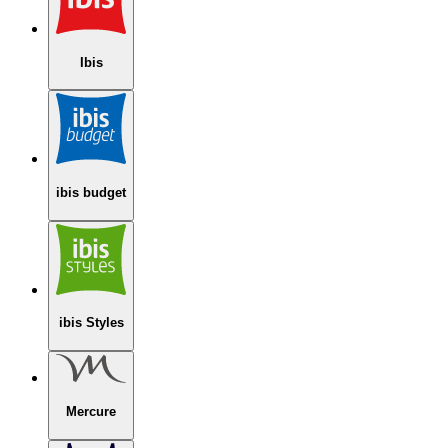
Ibis
ibis budget
ibis Styles
Mercure