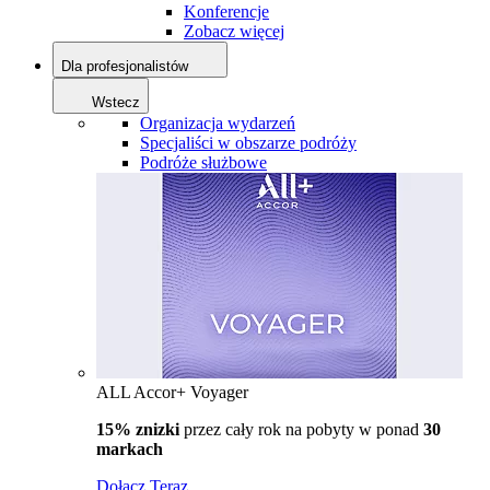
Konferencje
Zobacz więcej
Dla profesjonalistów
Wstecz
Organizacja wydarzeń
Specjaliści w obszarze podróży
Podróże służbowe
ALL Accor+ Voyager
15% znizki
przez cały rok na pobyty w ponad
30
markach
Dołącz Teraz