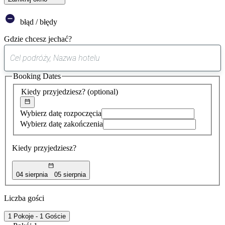
błąd / błędy
Gdzie chcesz jechać?
0
sugestia
Booking Dates
została
znaleziona
Kiedy przyjedziesz?
(optional)
Wybierz datę rozpoczęcia
Wybierz datę zakończenia
Kiedy przyjedziesz?
04 sierpnia
05 sierpnia
Liczba gości
1 Pokoje - 1 Goście