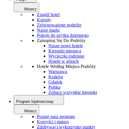
Wstecz
Znajdź hotel
Kurorty
Zrównoważone podróże
Nasze marki
Pokoje do użytku dziennego
Zainspiruj Się Do Podróży
Nasze nowe hotele
Kierunki miesiąca
Wycieczki rodzinne
Hotele w górach
Hotele Według Miejsca Podróży
Warszawa
Kraków
Gdańsk
Polska
Zobacz wszystkie kierunki
Program lojalnościowy
Wstecz
Poznaj nasz program
Korzyści i statusy
Zdobywaj i wykorzystuj punkty