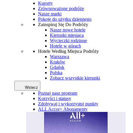
Kurorty
Zrównoważone podróże
Nasze marki
Pokoje do użytku dziennego
Zainspiruj Się Do Podróży
Nasze nowe hotele
Kierunki miesiąca
Wycieczki rodzinne
Hotele w górach
Hotele Według Miejsca Podróży
Warszawa
Kraków
Gdańsk
Polska
Zobacz wszystkie kierunki
Wstecz
Poznaj nasz program
Korzyści i statusy
Zdobywaj i wykorzystuj punkty
ALL Accor+ Abonamenty