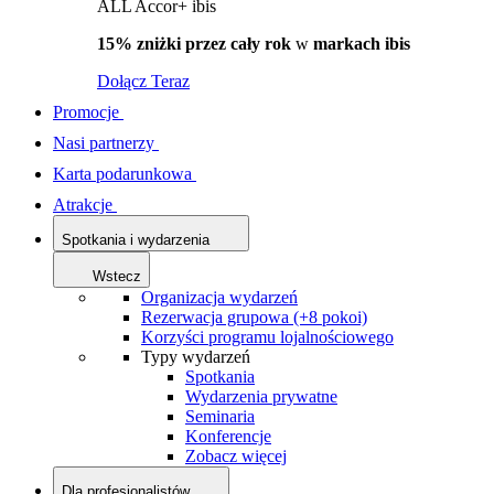
ALL Accor+ ibis
15% zniżki przez cały rok
w
markach ibis
Dołącz Teraz
Promocje
Nasi partnerzy
Karta podarunkowa
Atrakcje
Spotkania i wydarzenia
Wstecz
Organizacja wydarzeń
Rezerwacja grupowa (+8 pokoi)
Korzyści programu lojalnościowego
Typy wydarzeń
Spotkania
Wydarzenia prywatne
Seminaria
Konferencje
Zobacz więcej
Dla profesjonalistów