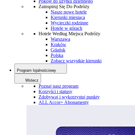
Pokoje do użytku dziennego
Zainspiruj Się Do Podróży
Nasze nowe hotele
Kierunki miesiąca
Wycieczki rodzinne
Hotele w górach
Hotele Według Miejsca Podróży
Warszawa
Kraków
Gdańsk
Polska
Zobacz wszystkie kierunki
Program lojalnościowy
Wstecz
Poznaj nasz program
Korzyści i statusy
Zdobywaj i wykorzystuj punkty
ALL Accor+ Abonamenty