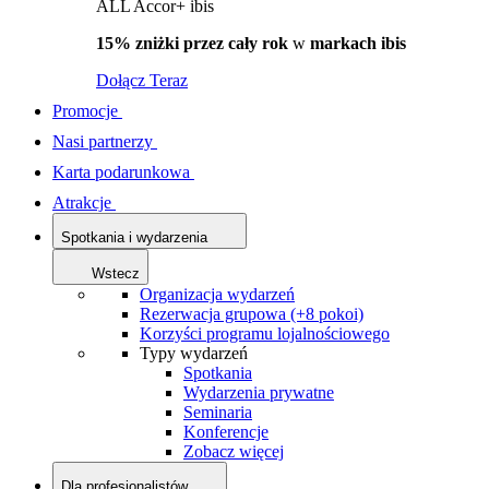
ALL Accor+ ibis
15% zniżki przez cały rok
w
markach ibis
Dołącz Teraz
Promocje
Nasi partnerzy
Karta podarunkowa
Atrakcje
Spotkania i wydarzenia
Wstecz
Organizacja wydarzeń
Rezerwacja grupowa (+8 pokoi)
Korzyści programu lojalnościowego
Typy wydarzeń
Spotkania
Wydarzenia prywatne
Seminaria
Konferencje
Zobacz więcej
Dla profesjonalistów