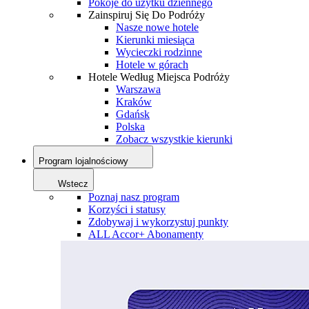
Pokoje do użytku dziennego
Zainspiruj Się Do Podróży
Nasze nowe hotele
Kierunki miesiąca
Wycieczki rodzinne
Hotele w górach
Hotele Według Miejsca Podróży
Warszawa
Kraków
Gdańsk
Polska
Zobacz wszystkie kierunki
Program lojalnościowy
Wstecz
Poznaj nasz program
Korzyści i statusy
Zdobywaj i wykorzystuj punkty
ALL Accor+ Abonamenty