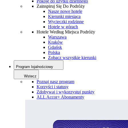
Pokoje do użytku dziennego
Zainspiruj Się Do Podróży
Nasze nowe hotele
Kierunki miesiąca
Wycieczki rodzinne
Hotele w górach
Hotele Według Miejsca Podróży
Warszawa
Kraków
Gdańsk
Polska
Zobacz wszystkie kierunki
Program lojalnościowy
Wstecz
Poznaj nasz program
Korzyści i statusy
Zdobywaj i wykorzystuj punkty
ALL Accor+ Abonamenty