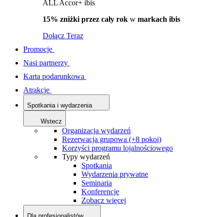
ALL Accor+ ibis
15% zniżki przez cały rok
w
markach ibis
Dołącz Teraz
Promocje
Nasi partnerzy
Karta podarunkowa
Atrakcje
Spotkania i wydarzenia
Wstecz
Organizacja wydarzeń
Rezerwacja grupowa (+8 pokoi)
Korzyści programu lojalnościowego
Typy wydarzeń
Spotkania
Wydarzenia prywatne
Seminaria
Konferencje
Zobacz więcej
Dla profesjonalistów