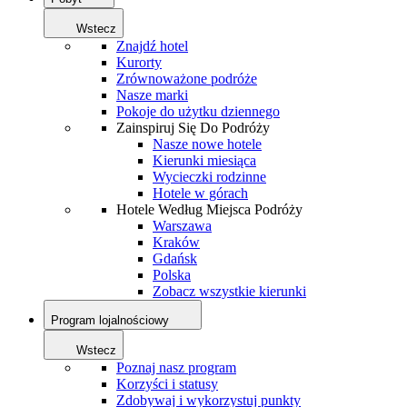
Wstecz
Znajdź hotel
Kurorty
Zrównoważone podróże
Nasze marki
Pokoje do użytku dziennego
Zainspiruj Się Do Podróży
Nasze nowe hotele
Kierunki miesiąca
Wycieczki rodzinne
Hotele w górach
Hotele Według Miejsca Podróży
Warszawa
Kraków
Gdańsk
Polska
Zobacz wszystkie kierunki
Program lojalnościowy
Wstecz
Poznaj nasz program
Korzyści i statusy
Zdobywaj i wykorzystuj punkty