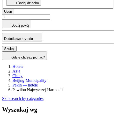
+Dodaj dziecko
Usuń
Dodaj pokój
Dodatkowe kryteria
Szukaj
Gdzie chcesz jechać?
Hotels
Azja
Chiny
Beijing-Municipality
Pekin — hotele
Pawilon Najwyższej Harmonii
Skip search by categories
Wyszukaj wg