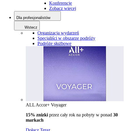
Konferencje
Zobacz więcej
Dla profesjonalistów
Wstecz
Organizacja wydarzeń
Specjaliści w obszarze podróży
Podróże służbowe
ALL Accor+ Voyager
15% znizki
przez cały rok na pobyty w ponad
30
markach
Dołącz Teraz