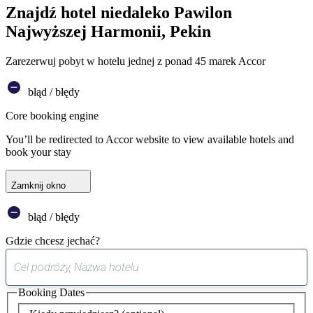
Znajdź hotel niedaleko Pawilon
Najwyższej Harmonii, Pekin
Zarezerwuj pobyt w hotelu jednej z ponad 45 marek Accor
błąd / błędy
Core booking engine
You’ll be redirected to Accor website to view available hotels and
book your stay
Zamknij okno
błąd / błędy
Gdzie chcesz jechać?
0
sugestia
Booking Dates
została
znaleziona