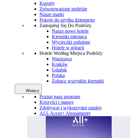
Kurorty
Zrównoważone podróże
Nasze marki
Pokoje do użytku dziennego
Zainspiruj Się Do Podróży
Nasze nowe hotele
Kierunki miesiąca
Wycieczki rodzinne
Hotele w górach
Hotele Według Miejsca Podróży
Warszawa
Kraków
Gdańsk
Polska
Zobacz wszystkie kierunki
Wstecz
Poznaj nasz program
Korzyści i statusy
Zdobywaj i wykorzystuj punkty
ALL Accor+ Abonamenty