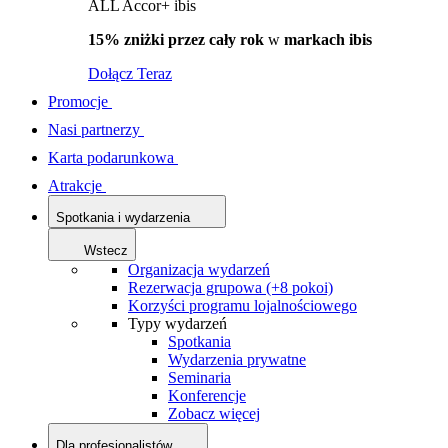
ALL Accor+ ibis
15% zniżki przez cały rok
w
markach ibis
Dołącz Teraz
Promocje
Nasi partnerzy
Karta podarunkowa
Atrakcje
Spotkania i wydarzenia
Wstecz
Organizacja wydarzeń
Rezerwacja grupowa (+8 pokoi)
Korzyści programu lojalnościowego
Typy wydarzeń
Spotkania
Wydarzenia prywatne
Seminaria
Konferencje
Zobacz więcej
Dla profesjonalistów