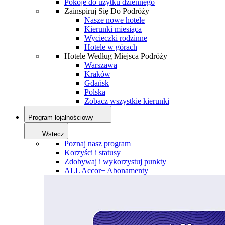
Pokoje do użytku dziennego
Zainspiruj Się Do Podróży
Nasze nowe hotele
Kierunki miesiąca
Wycieczki rodzinne
Hotele w górach
Hotele Według Miejsca Podróży
Warszawa
Kraków
Gdańsk
Polska
Zobacz wszystkie kierunki
Program lojalnościowy
Wstecz
Poznaj nasz program
Korzyści i statusy
Zdobywaj i wykorzystuj punkty
ALL Accor+ Abonamenty