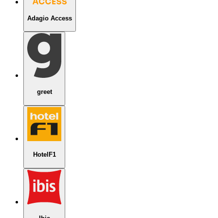
Adagio Access
greet
HotelF1