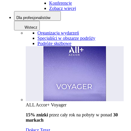
Konferencje
Zobacz więcej
Dla profesjonalistów
Wstecz
Organizacja wydarzeń
Specjaliści w obszarze podróży
Podróże służbowe
ALL Accor+ Voyager
15% znizki
przez cały rok na pobyty w ponad
30
markach
Dołącz Teraz