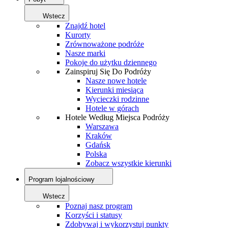
Wstecz
Znajdź hotel
Kurorty
Zrównoważone podróże
Nasze marki
Pokoje do użytku dziennego
Zainspiruj Się Do Podróży
Nasze nowe hotele
Kierunki miesiąca
Wycieczki rodzinne
Hotele w górach
Hotele Według Miejsca Podróży
Warszawa
Kraków
Gdańsk
Polska
Zobacz wszystkie kierunki
Program lojalnościowy
Wstecz
Poznaj nasz program
Korzyści i statusy
Zdobywaj i wykorzystuj punkty