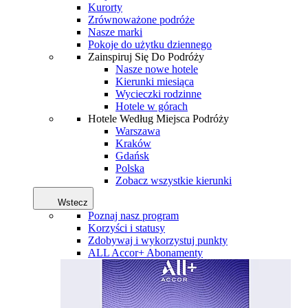
Kurorty
Zrównoważone podróże
Nasze marki
Pokoje do użytku dziennego
Zainspiruj Się Do Podróży
Nasze nowe hotele
Kierunki miesiąca
Wycieczki rodzinne
Hotele w górach
Hotele Według Miejsca Podróży
Warszawa
Kraków
Gdańsk
Polska
Zobacz wszystkie kierunki
Wstecz
Poznaj nasz program
Korzyści i statusy
Zdobywaj i wykorzystuj punkty
ALL Accor+ Abonamenty