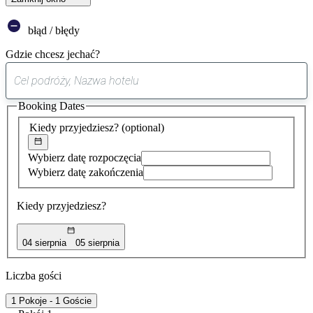
błąd / błędy
Gdzie chcesz jechać?
0
sugestia
Booking Dates
została
znaleziona
Kiedy przyjedziesz?
(optional)
Wybierz datę rozpoczęcia
Wybierz datę zakończenia
Kiedy przyjedziesz?
04 sierpnia
05 sierpnia
Liczba gości
1 Pokoje - 1 Goście