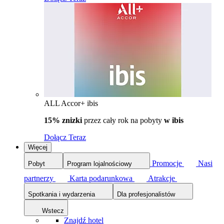
ALL Accor+ ibis
15% znizki
przez cały rok na pobyty
w ibis
Dołącz Teraz
Więcej
Promocje
Nasi
Pobyt
Program lojalnościowy
partnerzy
Karta podarunkowa
Atrakcje
Spotkania i wydarzenia
Dla profesjonalistów
Wstecz
Znajdź hotel