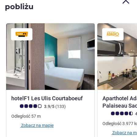
pobliżu
1 gwiazdka
hotelF1 Les Ulis Courtaboeuf
Aparthotel Ad
Palaiseau Sa
Ocena klientów (Ocena ALL)
Liczba opinii
3.9/5
(133
)
Ocena klientów (
4
Odległość
57
m
Odległość
3.977
Zobacz na mapie
Zobacz na m