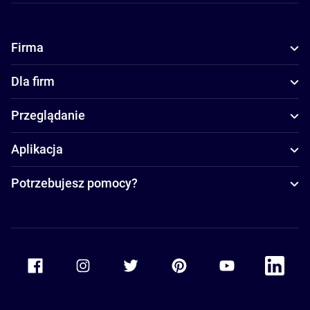
Firma
Dla firm
Przeglądanie
Aplikacja
Potrzebujesz pomocy?
Accor Facebook
Accor Instagram
Accor Twitter
Accor Pinterest
Accor Youtube
Accor Li