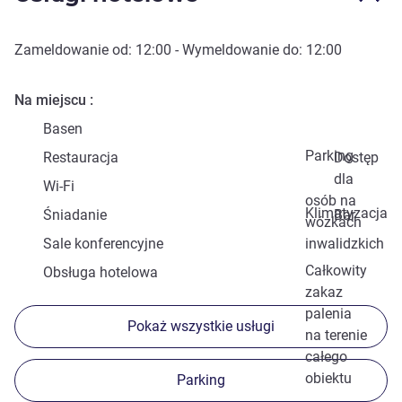
Zameldowanie od:
12:00
- Wymeldowanie do:
12:00
Na miejscu
Basen
Parking
Restauracja
Dostęp
dla
Wi-Fi
osób na
Klimatyzacja
Śniadanie
Bar
wózkach
Sale konferencyjne
inwalidzkich
Całkowity
Obsługa hotelowa
zakaz
palenia
Pokaż wszystkie usługi
na terenie
całego
obiektu
Parking