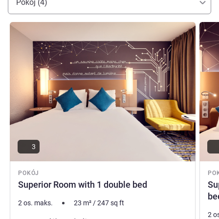
Pokój (4)
Pokaż szczegóły
Pokaż
3
POKÓJ
PO
Superior Room with 1 double bed
Su
be
2 os. maks.
23
m²
/
247
sq ft
2 o