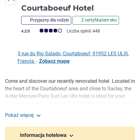
4 gwiazdki
Courtaboeuf Hotel
Przyjazny dla rodzin
Z certyfikatem eko
Ocena klientów (Ocena ALL)
Liczba opinii: 448
4.2/5
3 rue du Rio Salado, Courtaboeuf, 91952 LES ULIS,
Francja
-
Zobacz mapę
Come and discover our recently renovated hotel. Located in
Opis
the heart of the Courtaboeuf area and close to Saclay, the
4-star Mercure Paris Sud Les Ulis hotel is ideal for your
business meetings, to enjoy Paris or for a friendly moment
around the pool in summer or the fireplace in winter. In a
Pokaż więcej
relaxing setting, discover our spacious and comfortable
Mercure Paris Sud Les Ulis Courtaboeuf Hotel
rooms.
Informacja hotelowa
Between the economic dynamism of the Courtaboeuf zone