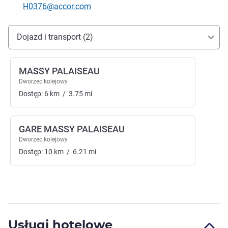
Kontaktowy adres e-mail
H0376@accor.com
Dojazd i transport
Dojazd i transport (2)
MASSY PALAISEAU
Dworzec kolejowy
Dostęp:
6
km
/
3.75
mi
GARE MASSY PALAISEAU
Dworzec kolejowy
Dostęp:
10
km
/
6.21
mi
Usługi hotelowe