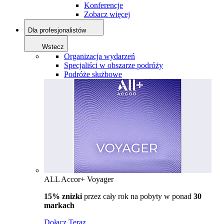
Konferencje
Zobacz więcej
Dla profesjonalistów
Wstecz
Organizacja wydarzeń
Specjaliści w obszarze podróży
Podróże służbowe
ALL Accor+ Voyager
15% znizki
przez cały rok na pobyty w ponad
30
markach
Dołącz Teraz