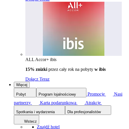
ALL Accor+ ibis
15% znizki
przez cały rok na pobyty
w ibis
Dołącz Teraz
Więcej
Promocje
Nasi
Pobyt
Program lojalnościowy
partnerzy
Karta podarunkowa
Atrakcje
Spotkania i wydarzenia
Dla profesjonalistów
Wstecz
Znajdź hotel