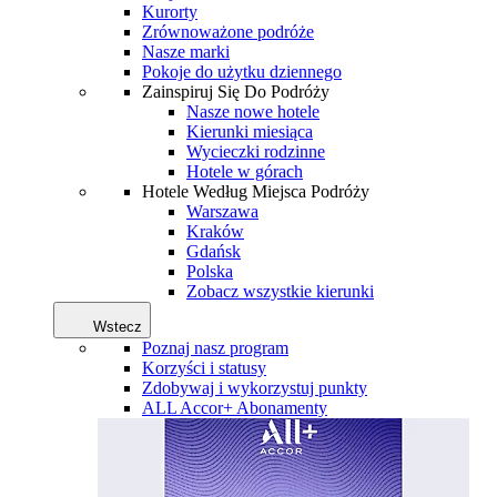
Kurorty
Zrównoważone podróże
Nasze marki
Pokoje do użytku dziennego
Zainspiruj Się Do Podróży
Nasze nowe hotele
Kierunki miesiąca
Wycieczki rodzinne
Hotele w górach
Hotele Według Miejsca Podróży
Warszawa
Kraków
Gdańsk
Polska
Zobacz wszystkie kierunki
Wstecz
Poznaj nasz program
Korzyści i statusy
Zdobywaj i wykorzystuj punkty
ALL Accor+ Abonamenty