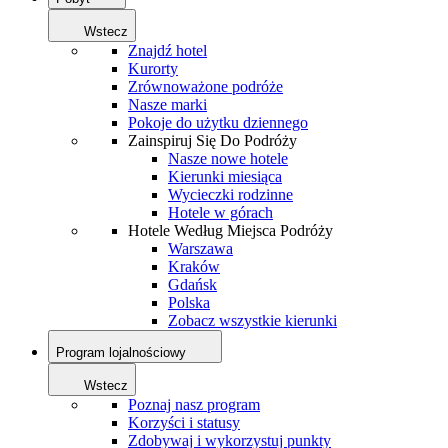
Wstecz
Znajdź hotel
Kurorty
Zrównoważone podróże
Nasze marki
Pokoje do użytku dziennego
Zainspiruj Się Do Podróży
Nasze nowe hotele
Kierunki miesiąca
Wycieczki rodzinne
Hotele w górach
Hotele Według Miejsca Podróży
Warszawa
Kraków
Gdańsk
Polska
Zobacz wszystkie kierunki
Program lojalnościowy
Wstecz
Poznaj nasz program
Korzyści i statusy
Zdobywaj i wykorzystuj punkty