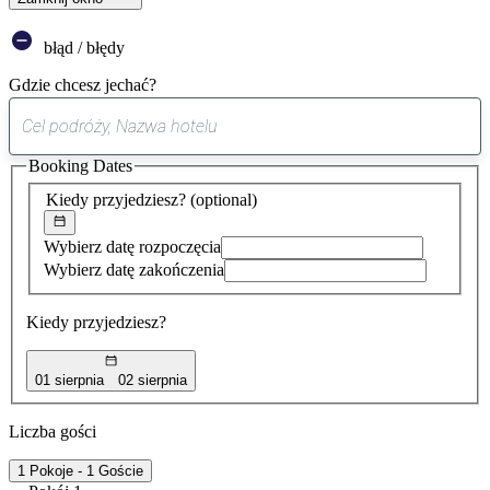
błąd / błędy
Gdzie chcesz jechać?
0
sugestia
Booking Dates
została
znaleziona
Kiedy przyjedziesz?
(optional)
Wybierz datę rozpoczęcia
Wybierz datę zakończenia
Kiedy przyjedziesz?
01 sierpnia
02 sierpnia
Liczba gości
1 Pokoje - 1 Goście