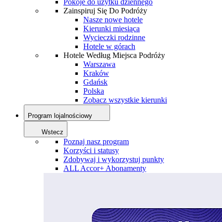
Pokoje do użytku dziennego
Zainspiruj Się Do Podróży
Nasze nowe hotele
Kierunki miesiąca
Wycieczki rodzinne
Hotele w górach
Hotele Według Miejsca Podróży
Warszawa
Kraków
Gdańsk
Polska
Zobacz wszystkie kierunki
Program lojalnościowy
Wstecz
Poznaj nasz program
Korzyści i statusy
Zdobywaj i wykorzystuj punkty
ALL Accor+ Abonamenty