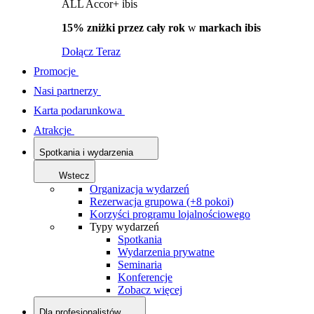
ALL Accor+ ibis
15% zniżki przez cały rok
w
markach ibis
Dołącz Teraz
Promocje
Nasi partnerzy
Karta podarunkowa
Atrakcje
Spotkania i wydarzenia
Wstecz
Organizacja wydarzeń
Rezerwacja grupowa (+8 pokoi)
Korzyści programu lojalnościowego
Typy wydarzeń
Spotkania
Wydarzenia prywatne
Seminaria
Konferencje
Zobacz więcej
Dla profesjonalistów