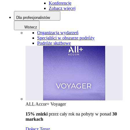
Konferencje
Zobacz więcej
Dla profesjonalistów
Wstecz
Organizacja wydarzeń
Specjaliści w obszarze podróży
Podróże służbowe
ALL Accor+ Voyager
15% znizki
przez cały rok na pobyty w ponad
30
markach
Dołącz Teraz