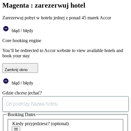
Magenta : zarezerwuj hotel
Zarezerwuj pobyt w hotelu jednej z ponad 45 marek Accor
błąd / błędy
Core booking engine
You’ll be redirected to Accor website to view available hotels and
book your stay
Zamknij okno
błąd / błędy
Gdzie chcesz jechać?
0
sugestia
Booking Dates
została
znaleziona
Kiedy przyjedziesz?
(optional)