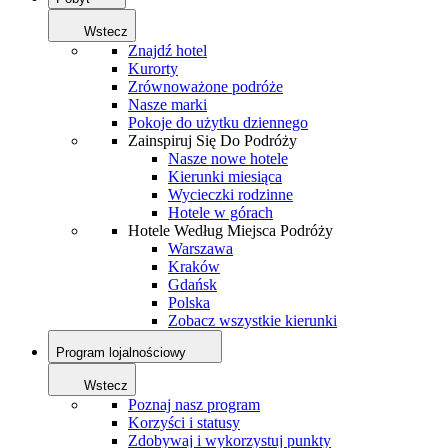
Wstecz
Znajdź hotel
Kurorty
Zrównoważone podróże
Nasze marki
Pokoje do użytku dziennego
Zainspiruj Się Do Podróży
Nasze nowe hotele
Kierunki miesiąca
Wycieczki rodzinne
Hotele w górach
Hotele Według Miejsca Podróży
Warszawa
Kraków
Gdańsk
Polska
Zobacz wszystkie kierunki
Program lojalnościowy
Wstecz
Poznaj nasz program
Korzyści i statusy
Zdobywaj i wykorzystuj punkty