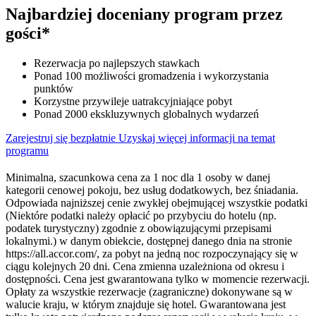
Najbardziej doceniany program przez
gości*
Rezerwacja po najlepszych stawkach
Ponad 100 możliwości gromadzenia i wykorzystania
punktów
Korzystne przywileje uatrakcyjniające pobyt
Ponad 2000 ekskluzywnych globalnych wydarzeń
Zarejestruj się bezpłatnie
Uzyskaj więcej informacji na temat
programu
Minimalna, szacunkowa cena za 1 noc dla 1 osoby w danej
kategorii cenowej pokoju, bez usług dodatkowych, bez śniadania.
Odpowiada najniższej cenie zwykłej obejmującej wszystkie podatki
(Niektóre podatki należy opłacić po przybyciu do hotelu (np.
podatek turystyczny) zgodnie z obowiązującymi przepisami
lokalnymi.) w danym obiekcie, dostępnej danego dnia na stronie
https://all.accor.com/, za pobyt na jedną noc rozpoczynający się w
ciągu kolejnych 20 dni. Cena zmienna uzależniona od okresu i
dostępności. Cena jest gwarantowana tylko w momencie rezerwacji.
Opłaty za wszystkie rezerwacje (zagraniczne) dokonywane są w
walucie kraju, w którym znajduje się hotel. Gwarantowana jest