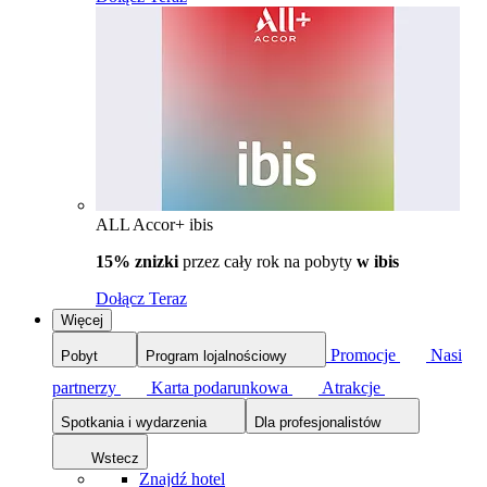
ALL Accor+ ibis
15% znizki
przez cały rok na pobyty
w ibis
Dołącz Teraz
Więcej
Promocje
Nasi
Pobyt
Program lojalnościowy
partnerzy
Karta podarunkowa
Atrakcje
Spotkania i wydarzenia
Dla profesjonalistów
Wstecz
Znajdź hotel