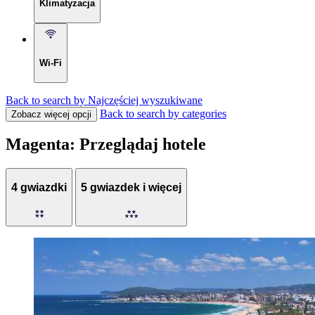
Klimatyzacja
Wi-Fi
Back to search by Najczęściej wyszukiwane
Back to search by categories
Zobacz więcej opcji
Magenta: Przeglądaj hotele
4 gwiazdki
5 gwiazdek i więcej