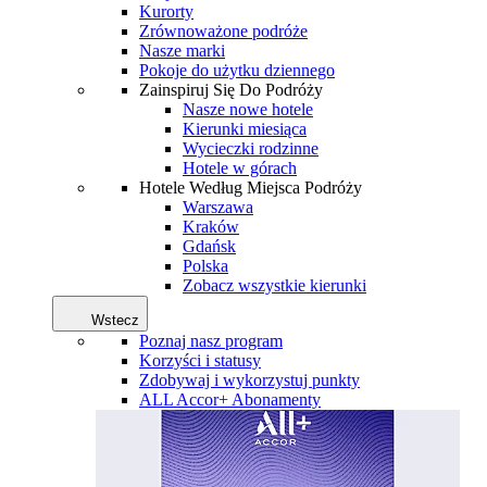
Kurorty
Zrównoważone podróże
Nasze marki
Pokoje do użytku dziennego
Zainspiruj Się Do Podróży
Nasze nowe hotele
Kierunki miesiąca
Wycieczki rodzinne
Hotele w górach
Hotele Według Miejsca Podróży
Warszawa
Kraków
Gdańsk
Polska
Zobacz wszystkie kierunki
Wstecz
Poznaj nasz program
Korzyści i statusy
Zdobywaj i wykorzystuj punkty
ALL Accor+ Abonamenty