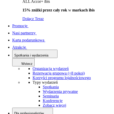
ALL Accor+ ibis
15% zniżki przez cały rok
w
markach ibis
Dołącz Teraz
Promocje
Nasi partnerzy
Karta podarunkowa
Atrakcje
Spotkania i wydarzenia
Wstecz
Organizacja wydarzeń
Rezerwacja grupowa (+8 pokoi)
Korzyści programu lojalnościowego
Typy wydarzeń
Spotkania
Wydarzenia prywatne
Seminaria
Konferencje
Zobacz więcej
Dla profesjonalistów