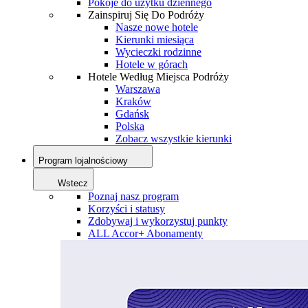
Pokoje do użytku dziennego
Zainspiruj Się Do Podróży
Nasze nowe hotele
Kierunki miesiąca
Wycieczki rodzinne
Hotele w górach
Hotele Według Miejsca Podróży
Warszawa
Kraków
Gdańsk
Polska
Zobacz wszystkie kierunki
Program lojalnościowy
Wstecz
Poznaj nasz program
Korzyści i statusy
Zdobywaj i wykorzystuj punkty
ALL Accor+ Abonamenty