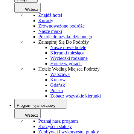
Wstecz
Znajdź hotel
Kurorty
Zrównoważone podróże
Nasze marki
Pokoje do użytku dziennego
Zainspiruj Się Do Podróży
Nasze nowe hotele
Kierunki miesiąca
Wycieczki rodzinne
Hotele w górach
Hotele Według Miejsca Podróży
Warszawa
Kraków
Gdańsk
Polska
Zobacz wszystkie kierunki
Program lojalnościowy
Wstecz
Poznaj nasz program
Korzyści i statusy
Zdobywaj i wykorzystuj punkty