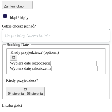
Zamknij okno
błąd / błędy
Gdzie chcesz jechać?
0
sugestia
Booking Dates
została
znaleziona
Kiedy przyjedziesz?
(optional)
Wybierz datę rozpoczęcia
Wybierz datę zakończenia
Kiedy przyjedziesz?
04 sierpnia
05 sierpnia
Liczba gości