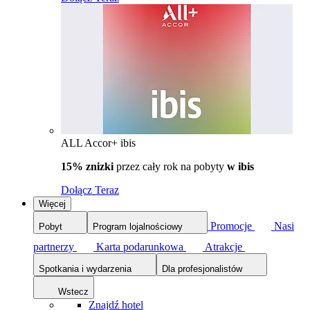
ALL Accor+ ibis
15% znizki
przez cały rok na pobyty
w ibis
Dołącz Teraz
Więcej
Promocje
Nasi
Pobyt
Program lojalnościowy
partnerzy
Karta podarunkowa
Atrakcje
Spotkania i wydarzenia
Dla profesjonalistów
Wstecz
Znajdź hotel