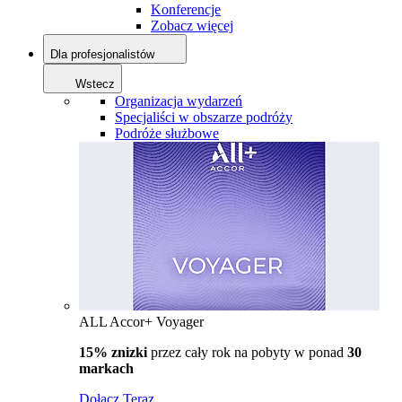
Konferencje
Zobacz więcej
Dla profesjonalistów
Wstecz
Organizacja wydarzeń
Specjaliści w obszarze podróży
Podróże służbowe
ALL Accor+ Voyager
15% znizki
przez cały rok na pobyty w ponad
30
markach
Dołącz Teraz