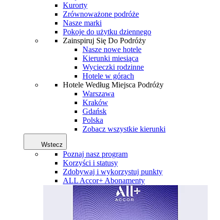
Kurorty
Zrównoważone podróże
Nasze marki
Pokoje do użytku dziennego
Zainspiruj Się Do Podróży
Nasze nowe hotele
Kierunki miesiąca
Wycieczki rodzinne
Hotele w górach
Hotele Według Miejsca Podróży
Warszawa
Kraków
Gdańsk
Polska
Zobacz wszystkie kierunki
Wstecz
Poznaj nasz program
Korzyści i statusy
Zdobywaj i wykorzystuj punkty
ALL Accor+ Abonamenty