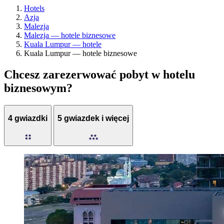
Hotels
Azja
Malezja
Malezja — hotele biznesowe
Kuala Lumpur — hotele
Kuala Lumpur — hotele biznesowe
Chcesz zarezerwować pobyt w hotelu
biznesowym?
4 gwiazdki
5 gwiazdek i więcej