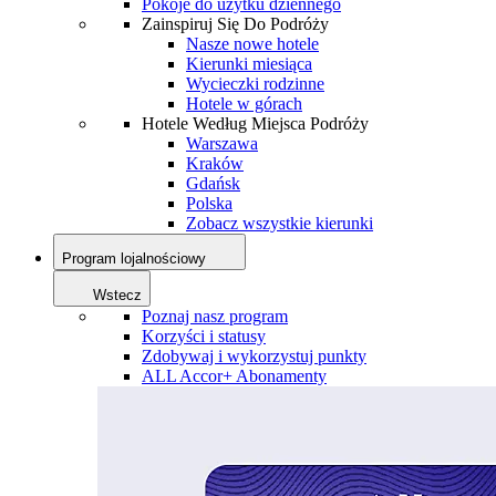
Pokoje do użytku dziennego
Zainspiruj Się Do Podróży
Nasze nowe hotele
Kierunki miesiąca
Wycieczki rodzinne
Hotele w górach
Hotele Według Miejsca Podróży
Warszawa
Kraków
Gdańsk
Polska
Zobacz wszystkie kierunki
Program lojalnościowy
Wstecz
Poznaj nasz program
Korzyści i statusy
Zdobywaj i wykorzystuj punkty
ALL Accor+ Abonamenty