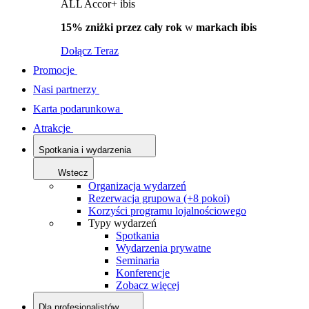
ALL Accor+ ibis
15% zniżki przez cały rok
w
markach ibis
Dołącz Teraz
Promocje
Nasi partnerzy
Karta podarunkowa
Atrakcje
Spotkania i wydarzenia
Wstecz
Organizacja wydarzeń
Rezerwacja grupowa (+8 pokoi)
Korzyści programu lojalnościowego
Typy wydarzeń
Spotkania
Wydarzenia prywatne
Seminaria
Konferencje
Zobacz więcej
Dla profesjonalistów