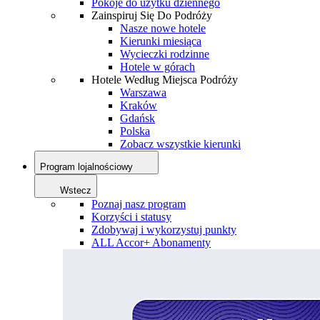
Pokoje do użytku dziennego
Zainspiruj Się Do Podróży
Nasze nowe hotele
Kierunki miesiąca
Wycieczki rodzinne
Hotele w górach
Hotele Według Miejsca Podróży
Warszawa
Kraków
Gdańsk
Polska
Zobacz wszystkie kierunki
Program lojalnościowy
Wstecz
Poznaj nasz program
Korzyści i statusy
Zdobywaj i wykorzystuj punkty
ALL Accor+ Abonamenty