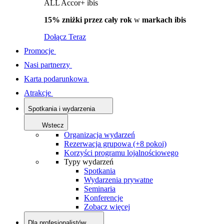
ALL Accor+ ibis
15% zniżki przez cały rok
w
markach ibis
Dołącz Teraz
Promocje
Nasi partnerzy
Karta podarunkowa
Atrakcje
Spotkania i wydarzenia
Wstecz
Organizacja wydarzeń
Rezerwacja grupowa (+8 pokoi)
Korzyści programu lojalnościowego
Typy wydarzeń
Spotkania
Wydarzenia prywatne
Seminaria
Konferencje
Zobacz więcej
Dla profesjonalistów