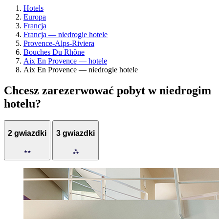
Hotels
Europa
Francja
Francja — niedrogie hotele
Provence-Alps-Riviera
Bouches Du Rhône
Aix En Provence — hotele
Aix En Provence — niedrogie hotele
Chcesz zarezerwować pobyt w niedrogim
hotelu?
2 gwiazdki
3 gwiazdki