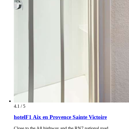
4.1 / 5
hotelF1 Aix en Provence Sainte Victoire
Close to the A8 highway and the RN7 national road