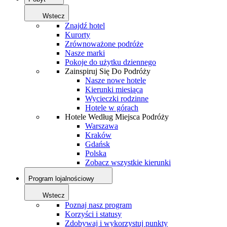
Wstecz
Znajdź hotel
Kurorty
Zrównoważone podróże
Nasze marki
Pokoje do użytku dziennego
Zainspiruj Się Do Podróży
Nasze nowe hotele
Kierunki miesiąca
Wycieczki rodzinne
Hotele w górach
Hotele Według Miejsca Podróży
Warszawa
Kraków
Gdańsk
Polska
Zobacz wszystkie kierunki
Program lojalnościowy
Wstecz
Poznaj nasz program
Korzyści i statusy
Zdobywaj i wykorzystuj punkty