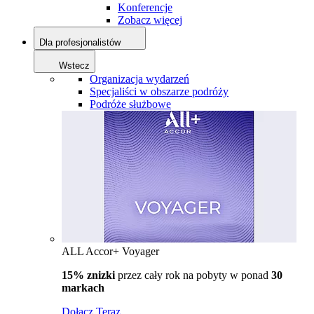
Konferencje
Zobacz więcej
Dla profesjonalistów
Wstecz
Organizacja wydarzeń
Specjaliści w obszarze podróży
Podróże służbowe
ALL Accor+ Voyager
15% znizki
przez cały rok na pobyty w ponad
30
markach
Dołącz Teraz