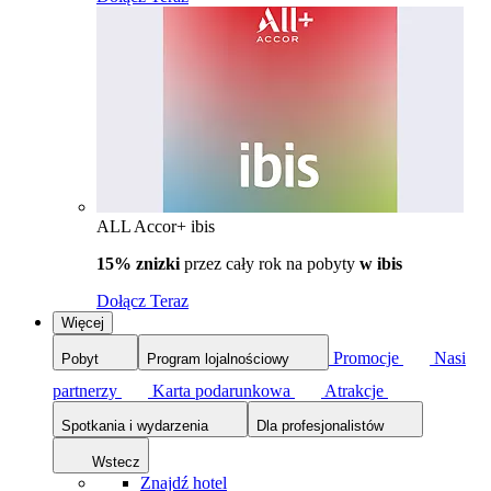
ALL Accor+ ibis
15% znizki
przez cały rok na pobyty
w ibis
Dołącz Teraz
Więcej
Promocje
Nasi
Pobyt
Program lojalnościowy
partnerzy
Karta podarunkowa
Atrakcje
Spotkania i wydarzenia
Dla profesjonalistów
Wstecz
Znajdź hotel