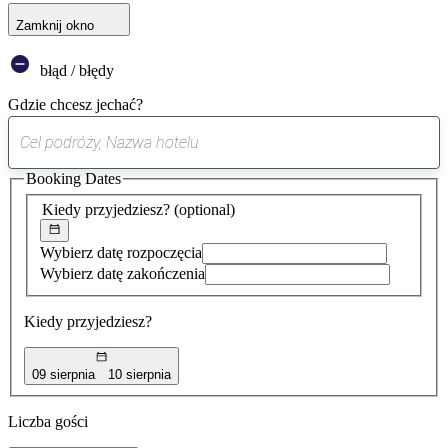
Zamknij okno
błąd / błędy
Gdzie chcesz jechać?
0
sugestia
Booking Dates
została
znaleziona
Kiedy przyjedziesz?
(optional)
Wybierz datę rozpoczęcia
Wybierz datę zakończenia
Kiedy przyjedziesz?
09 sierpnia
10 sierpnia
Liczba gości