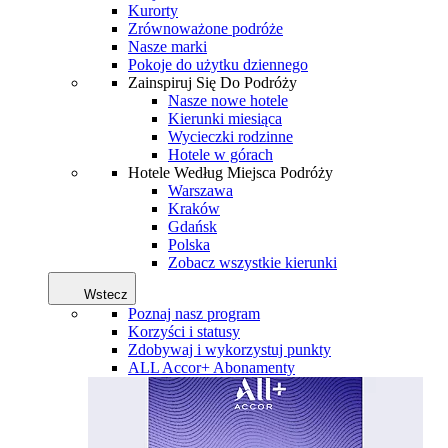
Kurorty
Zrównoważone podróże
Nasze marki
Pokoje do użytku dziennego
Zainspiruj Się Do Podróży
Nasze nowe hotele
Kierunki miesiąca
Wycieczki rodzinne
Hotele w górach
Hotele Według Miejsca Podróży
Warszawa
Kraków
Gdańsk
Polska
Zobacz wszystkie kierunki
Wstecz
Poznaj nasz program
Korzyści i statusy
Zdobywaj i wykorzystuj punkty
ALL Accor+ Abonamenty