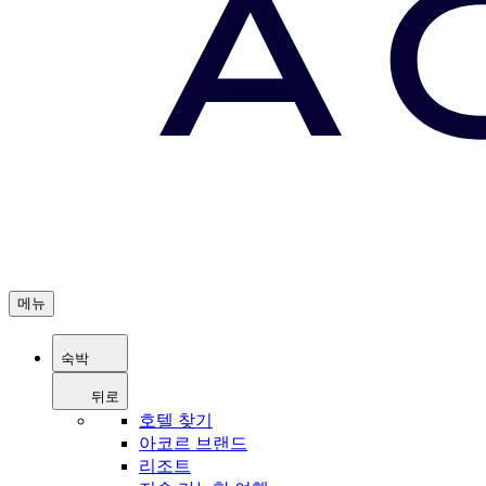
메뉴
숙박
뒤로
호텔 찾기
아코르 브랜드
리조트