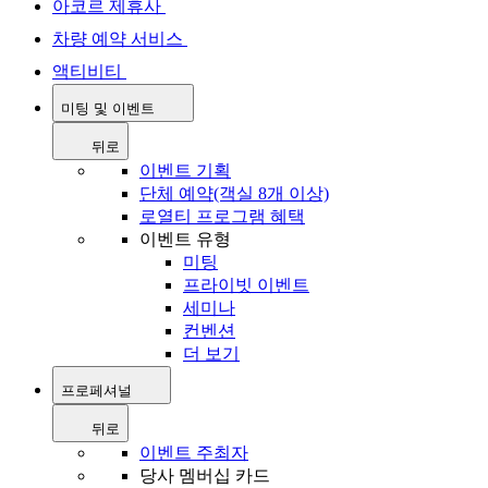
아코르 제휴사
차량 예약 서비스
액티비티
미팅 및 이벤트
뒤로
이벤트 기획
단체 예약(객실 8개 이상)
로열티 프로그램 혜택
이벤트 유형
미팅
프라이빗 이벤트
세미나
컨벤션
더 보기
프로페셔널
뒤로
이벤트 주최자
당사 멤버십 카드