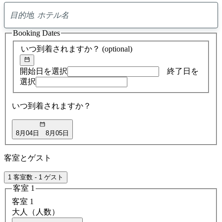
0
ア
Booking Dates
ド
バ
いつ到着されますか？
(optional)
イ
ス
の
開始日を選択
終了日を
検
選択
索
結
いつ到着されますか？
果
8月04日
8月05日
客室とゲスト
1 客室数 - 1 ゲスト
客室 1
客室 1
大人（人数）