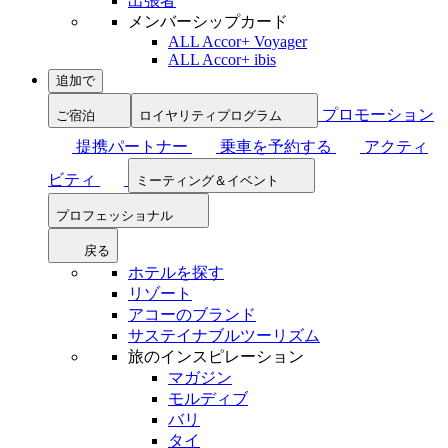
出張者
メンバーシップカード
ALL Accor+ Voyager
ALL Accor+ ibis
追加で
プロモーション
ご宿泊
ロイヤリティプログラム
提携パートナー
乗車を予約する
アクティ
ビティ
ミーティング＆イベント
プロフェッショナル
戻る
ホテルを探す
リゾート
アコーのブランド
サステイナブルツーリズム
旅のインスピレーション
マガジン
モルディブ
バリ
タイ