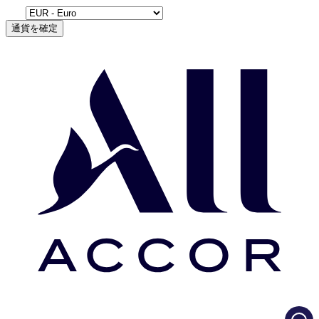
通貨を確定
Load