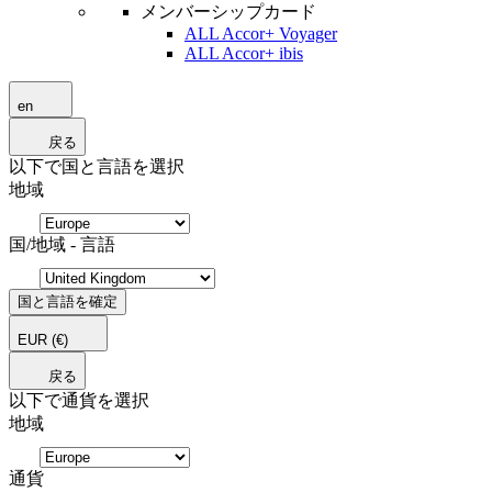
メンバーシップカード
ALL Accor+ Voyager
ALL Accor+ ibis
en
戻る
以下で国と言語を選択
地域
国/地域 - 言語
国と言語を確定
EUR
(€)
戻る
以下で通貨を選択
地域
通貨